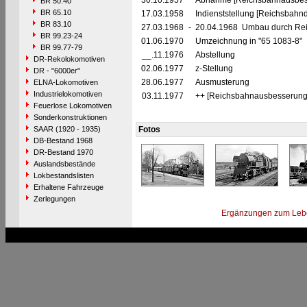
30.10.1957
Abnahme [Reichsbahnausbes
BR 50.40
BR 65.10
17.03.1958
Indienststellung [Reichsbahn
BR 83.10
27.03.1968
-
20.04.1968 Umbau durch Reic
BR 99.23-24
01.06.1970
Umzeichnung in "65 1083-8"
BR 99.77-79
__.11.1976
Abstellung
DR-Rekolokomotiven
02.06.1977
z-Stellung
DR - "6000er"
28.06.1977
Ausmusterung
ELNA-Lokomotiven
Industrielokomotiven
03.11.1977
++ [Reichsbahnausbesserung
Feuerlose Lokomotiven
Sonderkonstruktionen
SAAR (1920 - 1935)
Fotos
DB-Bestand 1968
DR-Bestand 1970
Auslandsbestände
Lokbestandslisten
Erhaltene Fahrzeuge
Zerlegungen
Ergänzungen zum Leb