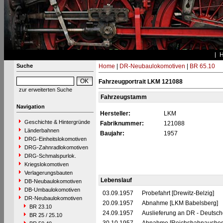
Suche
Home
|
DR-Neubaulokomotiven
|
BR 65.10
Fahrzeugportrait LKM 121088
zur erweiterten Suche
Fahrzeugstamm
Navigation
Hersteller:
LKM
Geschichte & Hintergründe
Fabriknummer:
121088
Länderbahnen
Baujahr:
1957
DRG-Einheitslokomotiven
DRG-Zahnradlokomotiven
DRG-Schmalspurlok.
Kriegslokomotiven
Verlagerungsbauten
Lebenslauf
DB-Neubaulokomotiven
DB-Umbaulokomotiven
03.09.1957
Probefahrt [Drewitz-Belzig]
DR-Neubaulokomotiven
20.09.1957
Abnahme [LKM Babelsberg]
BR 23.10
24.09.1957
Auslieferung an DR - Deutsc
BR 25 / 25.10