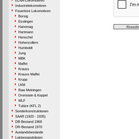
ELNA-Lokomotiven
Industrielokomotiven
Feuerlose Lokomotiven
Borsig
Esslingen
Hanomag
Hartmann
Henschel
Hohenzollern
Humboldt
Jung
MBK
Maffei
Krauss
Krauss-Maffei
Krupp
LKM
Raw Meiningen
Orenstein & Koppel
WLF
Tubize (KFL 2)
Sonderkonstruktionen
SAAR (1920 - 1935)
DB-Bestand 1968
DR-Bestand 1970
Auslandsbestände
Lokbestandslisten