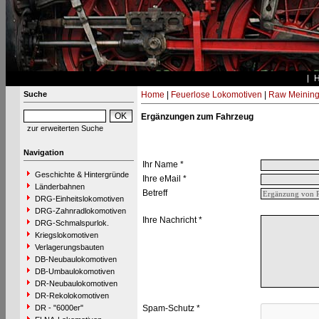
Suche
Home
|
Feuerlose Lokomotiven
|
Raw Meinin
Ergänzungen zum Fahrzeug
zur erweiterten Suche
Navigation
Ihr Name *
Geschichte & Hintergründe
Ihre eMail *
Länderbahnen
Betreff
DRG-Einheitslokomotiven
DRG-Zahnradlokomotiven
Ihre Nachricht *
DRG-Schmalspurlok.
Kriegslokomotiven
Verlagerungsbauten
DB-Neubaulokomotiven
DB-Umbaulokomotiven
DR-Neubaulokomotiven
DR-Rekolokomotiven
DR - "6000er"
Spam-Schutz *