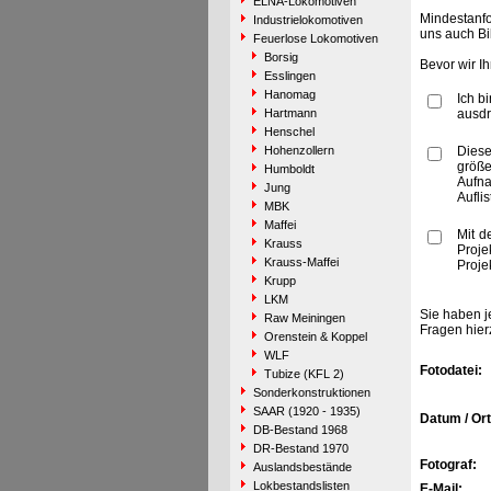
ELNA-Lokomotiven
Mindestanfo
Industrielokomotiven
uns auch Bi
Feuerlose Lokomotiven
Borsig
Bevor wir I
Esslingen
Hanomag
Ich b
Hartmann
ausdr
Henschel
Hohenzollern
Diese
größe
Humboldt
Aufn
Jung
Aufli
MBK
Maffei
Mit d
Krauss
Proje
Krauss-Maffei
Proje
Krupp
LKM
Sie haben j
Raw Meiningen
Fragen hier
Orenstein & Koppel
WLF
Fotodatei:
Tubize (KFL 2)
Sonderkonstruktionen
SAAR (1920 - 1935)
Datum / Ort
DB-Bestand 1968
DR-Bestand 1970
Fotograf:
Auslandsbestände
Lokbestandslisten
E-Mail: