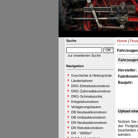
Suche
Home
|
Feue
Fahrzeugpor
zur erweiterten Suche
Fahrzeugs
Navigation
Hersteller:
Geschichte & Hintergründe
Fabriknum
Länderbahnen
Baujahr:
DRG-Einheitslokomotiven
DRG-Zahnradlokomotiven
DRG-Schmalspurlok.
Kriegslokomotiven
Verlagerungsbauten
Upload ein
DB-Neubaulokomotiven
DB-Umbaulokomotiven
Nutzen Sie 
DR-Neubaulokomotiven
der Festpla
DR-Rekolokomotiven
bearbeiten 
DR - "6000er"
werden.