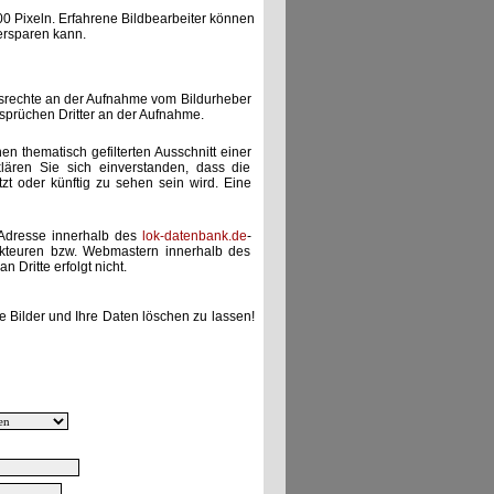
00 Pixeln. Erfahrene Bildbearbeiter können
ersparen kann.
gsrechte an der Aufnahme vom Bildurheber
nsprüchen Dritter an der Aufnahme.
nen thematisch gefilterten Ausschnitt einer
lären Sie sich einverstanden, dass die
etzt oder künftig zu sehen sein wird. Eine
-Adresse innerhalb des
lok-datenbank.de
-
akteuren bzw. Webmastern innerhalb des
 Dritte erfolgt nicht.
e Bilder und Ihre Daten löschen zu lassen!