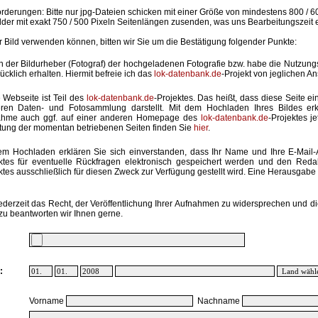
rderungen: Bitte nur jpg-Dateien schicken mit einer Größe von mindestens 800 / 6
lder mit exakt 750 / 500 Pixeln Seitenlängen zusenden, was uns Bearbeitungszeit 
hr Bild verwenden können, bitten wir Sie um die Bestätigung folgender Punkte:
in der Bildurheber (Fotograf) der hochgeladenen Fotografie bzw. habe die Nutzun
ücklich erhalten. Hiermit befreie ich das
lok-datenbank.de
-Projekt von jeglichen A
 Webseite ist Teil des
lok-datenbank.de
-Projektes. Das heißt, dass diese Seite ei
ren Daten- und Fotosammlung darstellt. Mit dem Hochladen Ihres Bildes erk
ahme auch ggf. auf einer anderen Homepage des
lok-datenbank.de
-Projektes j
stung der momentan betriebenen Seiten finden Sie
hier
.
em Hochladen erklären Sie sich einverstanden, dass Ihr Name und Ihre E-Mail
ktes für eventuelle Rückfragen elektronisch gespeichert werden und den Red
ktes ausschließlich für diesen Zweck zur Verfügung gestellt wird. Eine Herausgabe an
ederzeit das Recht, der Veröffentlichung Ihrer Aufnahmen zu widersprechen und di
zu beantworten wir Ihnen gerne.
:
Vorname
Nachname