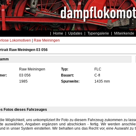
Home
Updates
Typengalerie
Mitwirkende
rlose Lokomotiven
|
Raw Meiningen
trait Raw Meiningen 03 056
tamm
Raw Meiningen
Typ:
FLC
mer:
03 056
Bauart:
C-fl
1985
Spurweite:
1435 mm
es Fotos dieses Fahrzeuges
die Möglichkeit, uns unkompliziert Ihr Foto zu diesem Fahrzeug zukommen zu lassen
tte auswählen, Angaben ergänzen und abschicken - fertig. Wir werden anschli
und in unser System einstellen. Wir behalten uns das Recht vor, eine Auswahl zu t