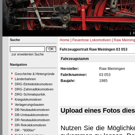
Suche
Home
|
Feuerlose Lokomotiven
|
Raw Meinin
Fahrzeugportrait Raw Meiningen 03 053
zur erweiterten Suche
Fahrzeugstamm
Navigation
Hersteller:
Raw Meiningen
Geschichte & Hintergründe
Fabriknummer:
03 053
Länderbahnen
Baujahr:
1985
DRG-Einheitslokomotiven
DRG-Zahnradlokomotiven
DRG-Schmalspurlok.
Kriegslokomotiven
Verlagerungsbauten
Upload eines Fotos die
DB-Neubaulokomotiven
DB-Umbaulokomotiven
DR-Neubaulokomotiven
DR-Rekolokomotiven
Nutzen Sie die Möglichke
DR - "6000er"