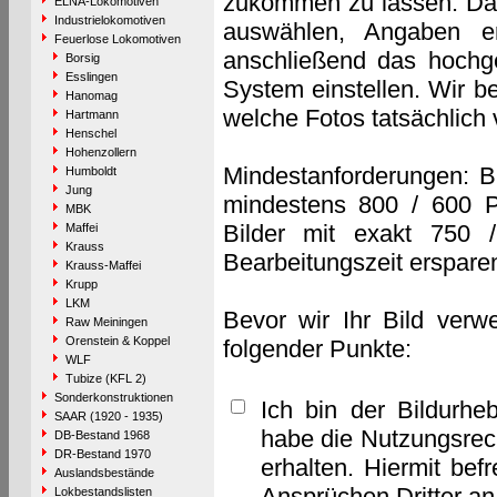
zukommen zu lassen. Das 
ELNA-Lokomotiven
Industrielokomotiven
auswählen, Angaben e
Feuerlose Lokomotiven
anschließend das hochge
Borsig
Esslingen
System einstellen. Wir b
Hanomag
welche Fotos tatsächlich
Hartmann
Henschel
Hohenzollern
Mindestanforderungen: B
Humboldt
Jung
mindestens 800 / 600 P
MBK
Bilder mit exakt 750 
Maffei
Krauss
Bearbeitungszeit erspare
Krauss-Maffei
Krupp
LKM
Bevor wir Ihr Bild verw
Raw Meiningen
Orenstein & Koppel
folgender Punkte:
WLF
Tubize (KFL 2)
Sonderkonstruktionen
Ich bin der Bildurhe
SAAR (1920 - 1935)
habe die Nutzungsrec
DB-Bestand 1968
DR-Bestand 1970
erhalten. Hiermit bef
Auslandsbestände
Ansprüchen Dritter a
Lokbestandslisten