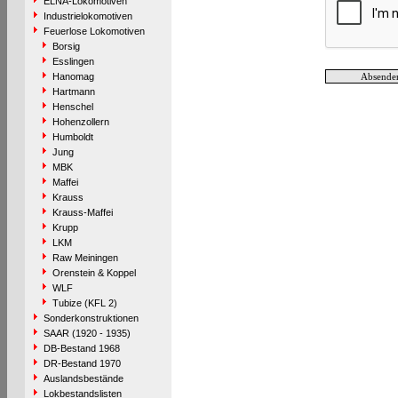
ELNA-Lokomotiven
Industrielokomotiven
Feuerlose Lokomotiven
Borsig
Esslingen
Hanomag
Hartmann
Henschel
Hohenzollern
Humboldt
Jung
MBK
Maffei
Krauss
Krauss-Maffei
Krupp
LKM
Raw Meiningen
Orenstein & Koppel
WLF
Tubize (KFL 2)
Sonderkonstruktionen
SAAR (1920 - 1935)
DB-Bestand 1968
DR-Bestand 1970
Auslandsbestände
Lokbestandslisten