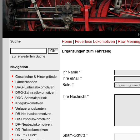
Suche
Home
|
Feuerlose Lokomotiven
|
Raw Meinin
Ergänzungen zum Fahrzeug
zur erweiterten Suche
Navigation
Ihr Name *
Geschichte & Hintergründe
Ihre eMail *
Länderbahnen
Betreff
DRG-Einheitslokomotiven
DRG-Zahnradlokomotiven
Ihre Nachricht *
DRG-Schmalspurlok.
Kriegslokomotiven
Verlagerungsbauten
DB-Neubaulokomotiven
DB-Umbaulokomotiven
DR-Neubaulokomotiven
DR-Rekolokomotiven
DR - "6000er"
Spam-Schutz *