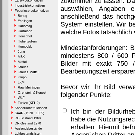
zukommen zu lassen. Das 
ELNA-Lokomotiven
Industrielokomotiven
auswählen, Angaben e
Feuerlose Lokomotiven
anschließend das hochge
Borsig
Esslingen
System einstellen. Wir b
Hanomag
welche Fotos tatsächlich
Hartmann
Henschel
Hohenzollern
Mindestanforderungen: B
Humboldt
Jung
mindestens 800 / 600 P
MBK
Bilder mit exakt 750 
Maffei
Krauss
Bearbeitungszeit erspare
Krauss-Maffei
Krupp
LKM
Bevor wir Ihr Bild verw
Raw Meiningen
Orenstein & Koppel
folgender Punkte:
WLF
Tubize (KFL 2)
Sonderkonstruktionen
Ich bin der Bildurhe
SAAR (1920 - 1935)
habe die Nutzungsrec
DB-Bestand 1968
DR-Bestand 1970
erhalten. Hiermit bef
Auslandsbestände
Ansprüchen Dritter a
Lokbestandslisten