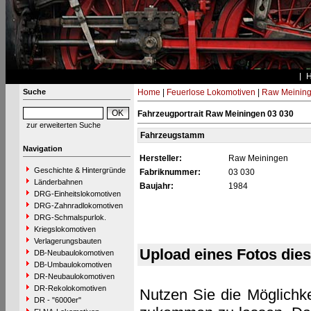
Suche
Home
|
Feuerlose Lokomotiven
|
Raw Meinin
Fahrzeugportrait Raw Meiningen 03 030
zur erweiterten Suche
Fahrzeugstamm
Navigation
Hersteller:
Raw Meiningen
Geschichte & Hintergründe
Fabriknummer:
03 030
Länderbahnen
Baujahr:
1984
DRG-Einheitslokomotiven
DRG-Zahnradlokomotiven
DRG-Schmalspurlok.
Kriegslokomotiven
Verlagerungsbauten
Upload eines Fotos die
DB-Neubaulokomotiven
DB-Umbaulokomotiven
DR-Neubaulokomotiven
DR-Rekolokomotiven
Nutzen Sie die Möglichke
DR - "6000er"