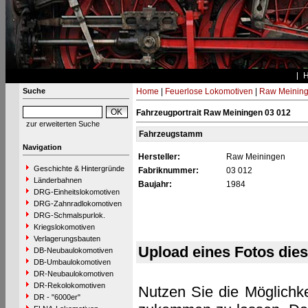
Suche
Home
|
Feuerlose Lokomotiven
|
Raw Meinin
Fahrzeugportrait Raw Meiningen 03 012
zur erweiterten Suche
Fahrzeugstamm
Navigation
Hersteller:
Raw Meiningen
Geschichte & Hintergründe
Fabriknummer:
03 012
Länderbahnen
Baujahr:
1984
DRG-Einheitslokomotiven
DRG-Zahnradlokomotiven
DRG-Schmalspurlok.
Kriegslokomotiven
Verlagerungsbauten
Upload eines Fotos die
DB-Neubaulokomotiven
DB-Umbaulokomotiven
DR-Neubaulokomotiven
DR-Rekolokomotiven
Nutzen Sie die Möglichke
DR - "6000er"