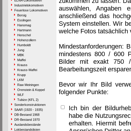
zukommen zu lassen. Das 
ELNA-Lokomotiven
Industrielokomotiven
auswählen, Angaben e
Feuerlose Lokomotiven
anschließend das hochge
Borsig
Esslingen
System einstellen. Wir b
Hanomag
welche Fotos tatsächlich
Hartmann
Henschel
Hohenzollern
Mindestanforderungen: B
Humboldt
Jung
mindestens 800 / 600 P
MBK
Bilder mit exakt 750 
Maffei
Krauss
Bearbeitungszeit erspare
Krauss-Maffei
Krupp
LKM
Bevor wir Ihr Bild verw
Raw Meiningen
Orenstein & Koppel
folgender Punkte:
WLF
Tubize (KFL 2)
Sonderkonstruktionen
Ich bin der Bildurhe
SAAR (1920 - 1935)
habe die Nutzungsrec
DB-Bestand 1968
DR-Bestand 1970
erhalten. Hiermit bef
Auslandsbestände
Ansprüchen Dritter a
Lokbestandslisten