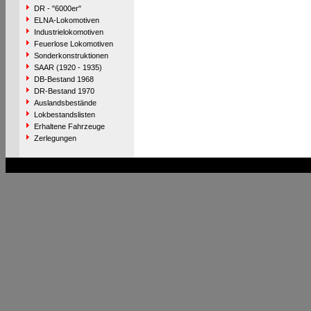
DR - "6000er"
ELNA-Lokomotiven
Industrielokomotiven
Feuerlose Lokomotiven
Sonderkonstruktionen
SAAR (1920 - 1935)
DB-Bestand 1968
DR-Bestand 1970
Auslandsbestände
Lokbestandslisten
Erhaltene Fahrzeuge
Zerlegungen