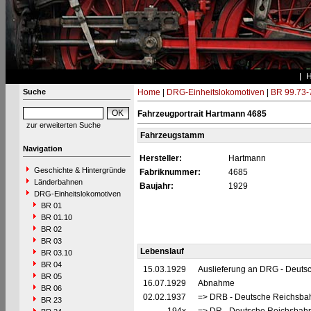
Suche
Home
|
DRG-Einheitslokomotiven
|
BR 99.73-
Fahrzeugportrait Hartmann 4685
zur erweiterten Suche
Fahrzeugstamm
Navigation
Hersteller:
Hartmann
Geschichte & Hintergründe
Fabriknummer:
4685
Länderbahnen
Baujahr:
1929
DRG-Einheitslokomotiven
BR 01
BR 01.10
BR 02
BR 03
Lebenslauf
BR 03.10
BR 04
15.03.1929
Auslieferung an DRG - Deutsc
BR 05
16.07.1929
Abnahme
BR 06
02.02.1937
=> DRB - Deutsche Reichsba
BR 23