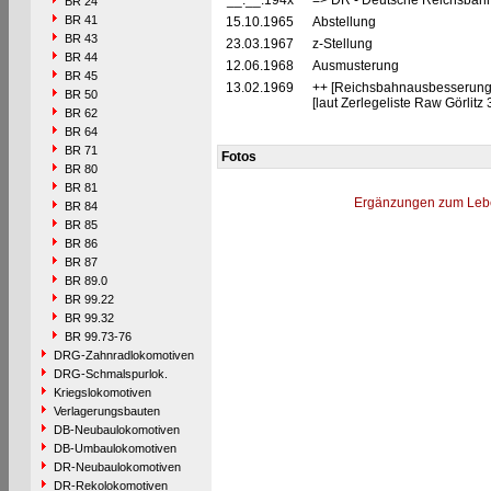
__.__.194x
=> DR - Deutsche Reichsbahn
BR 24
BR 41
15.10.1965
Abstellung
BR 43
23.03.1967
z-Stellung
BR 44
12.06.1968
Ausmusterung
BR 45
13.02.1969
++ [Reichsbahnausbesserungs
BR 50
[laut Zerlegeliste Raw Görlitz
BR 62
BR 64
BR 71
Fotos
BR 80
BR 81
Ergänzungen zum Leb
BR 84
BR 85
BR 86
BR 87
BR 89.0
BR 99.22
BR 99.32
BR 99.73-76
DRG-Zahnradlokomotiven
DRG-Schmalspurlok.
Kriegslokomotiven
Verlagerungsbauten
DB-Neubaulokomotiven
DB-Umbaulokomotiven
DR-Neubaulokomotiven
DR-Rekolokomotiven