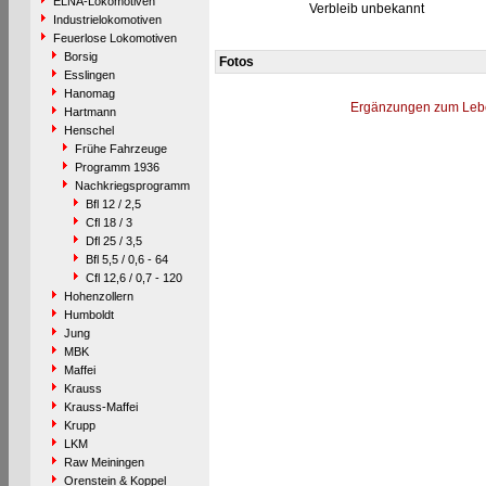
ELNA-Lokomotiven
Verbleib unbekannt
Industrielokomotiven
Feuerlose Lokomotiven
Borsig
Fotos
Esslingen
Hanomag
Ergänzungen zum Leb
Hartmann
Henschel
Frühe Fahrzeuge
Programm 1936
Nachkriegsprogramm
Bfl 12 / 2,5
Cfl 18 / 3
Dfl 25 / 3,5
Bfl 5,5 / 0,6 - 64
Cfl 12,6 / 0,7 - 120
Hohenzollern
Humboldt
Jung
MBK
Maffei
Krauss
Krauss-Maffei
Krupp
LKM
Raw Meiningen
Orenstein & Koppel