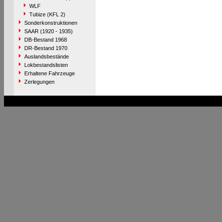
WLF
Tubize (KFL 2)
Sonderkonstruktionen
SAAR (1920 - 1935)
DB-Bestand 1968
DR-Bestand 1970
Auslandsbestände
Lokbestandslisten
Erhaltene Fahrzeuge
Zerlegungen