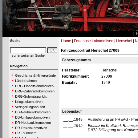
Suche
Home
|
Feuerlose Lokomotiven
|
Henschel
|
N
Fahrzeugportrait Henschel 27009
zur erweiterten Suche
Fahrzeugstamm
Navigation
Hersteller:
Henschel
Geschichte & Hintergründe
Fabriknummer:
27009
Länderbahnen
Baujahr:
1949
DRG-Einheitslokomotiven
DRG-Zahnradlokomotiven
DRG-Schmalspurlok.
Kriegslokomotiven
Verlagerungsbauten
Lebenslauf
DB-Neubaulokomotiven
DB-Umbaulokomotiven
__.__.1949
Auslieferung an PREAG - Preu
DR-Neubaulokomotiven
__.__.1949
Einsatz im Kraftwerk Rhumsp
DR-Rekolokomotiven
[1972 Stilllegung des Kraftwer
DR - "6000er"