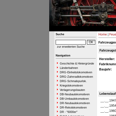
Suche
Home
|
Feue
Fahrzeugpor
zur erweiterten Suche
Fahrzeugs
Navigation
Hersteller:
Geschichte & Hintergründe
Fabriknum
Länderbahnen
Baujahr:
DRG-Einheitslokomotiven
DRG-Zahnradlokomotiven
DRG-Schmalspurlok.
Kriegslokomotiven
Verlagerungsbauten
Lebenslauf
DB-Neubaulokomotiven
DB-Umbaulokomotiven
__.__.194
DR-Neubaulokomotiven
__.__.195
DR-Rekolokomotiven
__.__.196
DR - "6000er"