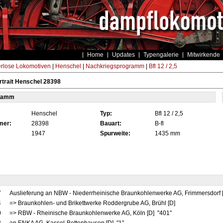
Home
Updates
Typengalerie
Mitwirkende
rlose Lokomotiven
|
Henschel
|
Nachkriegsprogramm
|
Bfl 12 / 2,5
trait Henschel 28398
tamm
Henschel
Typ:
Bfl 12 / 2,5
mer:
28398
Bauart:
B-fl
1947
Spurweite:
1435 mm
7
Auslieferung an NBW - Niederrheinische Braunkohlenwerke AG, Frimmersdorf
4
=> Braunkohlen- und Brikettwerke Roddergrube AG, Brühl [D]
0
=> RBW - Rheinische Braunkohlenwerke AG, Köln [D] "401"