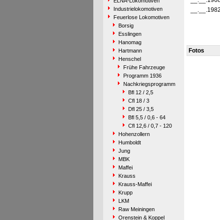
__.__.196
ELNA-Lokomotiven
Industrielokomotiven
__.__.198
Feuerlose Lokomotiven
Borsig
Esslingen
Hanomag
Fotos
Hartmann
Henschel
Frühe Fahrzeuge
Programm 1936
Nachkriegsprogramm
Bfl 12 / 2,5
Cfl 18 / 3
Dfl 25 / 3,5
Bfl 5,5 / 0,6 - 64
Cfl 12,6 / 0,7 - 120
Hohenzollern
Humboldt
Jung
MBK
Maffei
Krauss
Krauss-Maffei
Krupp
LKM
Raw Meiningen
Orenstein & Koppel