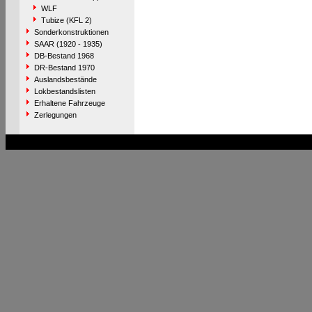
WLF
Tubize (KFL 2)
Sonderkonstruktionen
SAAR (1920 - 1935)
DB-Bestand 1968
DR-Bestand 1970
Auslandsbestände
Lokbestandslisten
Erhaltene Fahrzeuge
Zerlegungen