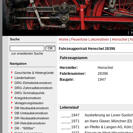
Suche
Home
|
Feuerlose Lokomotiven
|
Henschel
|
N
Fahrzeugportrait Henschel 28396
zur erweiterten Suche
Fahrzeugstamm
Navigation
Hersteller:
Henschel
Geschichte & Hintergründe
Fabriknummer:
28396
Länderbahnen
Baujahr:
1947
DRG-Einheitslokomotiven
DRG-Zahnradlokomotiven
DRG-Schmalspurlok.
Kriegslokomotiven
Verlagerungsbauten
Lebenslauf
DB-Neubaulokomotiven
DB-Umbaulokomotiven
__.__.1947
Auslieferung an Lever-Sunli
DR-Neubaulokomotiven
__.__.1971
an Hans Glaser, München [D] 
DR-Rekolokomotiven
__.__.1971
an Pfeifer & Langen AG, Köln 
DR - "6000er"