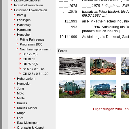
__.__.1971
Einsatz im Werk Wevelinghov
ELNA-Lokomotiven
Industrielokomotiven
__.__.1978
-
__.__.1978
Leihgabe an FWM
Feuerlose Lokomotiven
__.__.1978
Einsatz im Werk Elsdorf, Elsdo
Borsig
[06.07.1987 vh]
Esslingen
__.11.1993
an RIM - Rheinisches Industr
Hanomag
__.__.1993
-
__.__.1994 Aufstellung als 
Hartmann
[danach zurück ins RIM]
Henschel
19.11.1999
Aufstellung als Denkmal, Gast
Frühe Fahrzeuge
Programm 1936
Nachkriegsprogramm
Fotos
Bfl 12 / 2,5
Cfl 18 / 3
Dfl 25 / 3,5
Bfl 5,5 / 0,6 - 64
Cfl 12,6 / 0,7 - 120
Hohenzollern
Humboldt
Jung
MBK
Maffei
Krauss
Krauss-Maffei
Ergänzungen zum Leb
Krupp
LKM
Raw Meiningen
Orenstein & Koppel