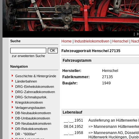
Suche
Home
|
Industrielokomotiven
|
Henschel
|
Nac
Fahrzeugportrait Henschel 27135
zur erweiterten Suche
Fahrzeugstamm
Navigation
Hersteller:
Henschel
Geschichte & Hintergründe
Fabriknummer:
27135
Länderbahnen
Baujahr:
1949
DRG-Einheitslokomotiven
DRG-Zahnradlokomotiven
DRG-Schmalspurlok.
Kriegslokomotiven
Verlagerungsbauten
Lebenslauf
DB-Neubaulokomotiven
DB-Umbaulokomotiven
__.__.1951
Auslieferung an Hüttenwerke
DR-Neubaulokomotiven
08.04.1952
=> Mannesmann Hüttenwerke 
DR-Rekolokomotiven
__.__.1958
=> Mannesmann AG, Düsseldo
DR - "6000er"
Hüttenwerk Huckingen, Duisb