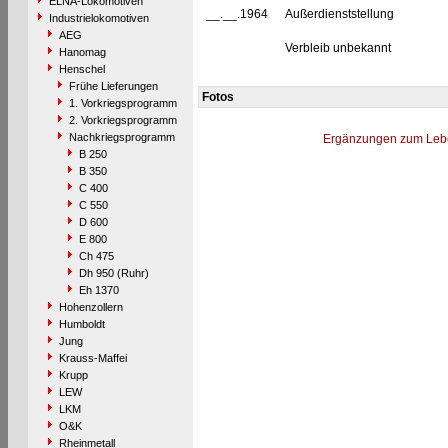
ELNA-Lokomotiven
__.__.1964
Außerdienststellung
Industrielokomotiven
AEG
Verbleib unbekannt
Hanomag
Henschel
Frühe Lieferungen
Fotos
1. Vorkriegsprogramm
2. Vorkriegsprogramm
Nachkriegsprogramm
Ergänzungen zum Leb
B 250
B 350
C 400
C 550
D 600
E 800
Ch 475
Dh 950 (Ruhr)
Eh 1370
Hohenzollern
Humboldt
Jung
Krauss-Maffei
Krupp
LEW
LKM
O&K
Rheinmetall