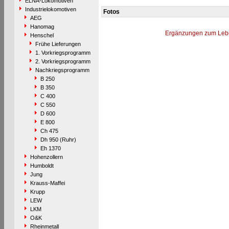
ELNA-Lokomotiven
Industrielokomotiven
Fotos
AEG
Hanomag
Ergänzungen zum Leb
Henschel
Frühe Lieferungen
1. Vorkriegsprogramm
2. Vorkriegsprogramm
Nachkriegsprogramm
B 250
B 350
C 400
C 550
D 600
E 800
Ch 475
Dh 950 (Ruhr)
Eh 1370
Hohenzollern
Humboldt
Jung
Krauss-Maffei
Krupp
LEW
LKM
O&K
Rheinmetall