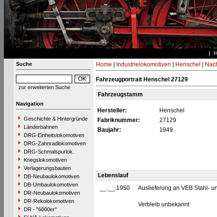
Suche
Home
|
Industrielokomotiven
|
Henschel
|
Nac
Fahrzeugportrait Henschel 27129
zur erweiterten Suche
Fahrzeugstamm
Navigation
Hersteller:
Henschel
Geschichte & Hintergründe
Fabriknummer:
27129
Länderbahnen
Baujahr:
1949
DRG-Einheitslokomotiven
DRG-Zahnradlokomotiven
DRG-Schmalspurlok.
Kriegslokomotiven
Verlagerungsbauten
Lebenslauf
DB-Neubaulokomotiven
DB-Umbaulokomotiven
__.__.1950
Auslieferung an VEB Stahl- un
DR-Neubaulokomotiven
DR-Rekolokomotiven
Verbleib unbekannt
DR - "6000er"