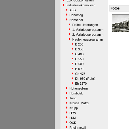
ELNA-Lokomotiven
Industrielokomotiven
Fotos
AEG
Hanomag
Henschel
Frühe Lieferungen
1. Vorkriegsprogramm
2. Vorkriegsprogramm
Nachkriegsprogramm
B 250
B 350
C 400
C 550
D 600
E 800
Ch 475
Dh 950 (Ruhr)
Eh 1370
Hohenzollern
Humboldt
Jung
Krauss-Maffei
Krupp
LEW
LKM
O&K
Rheinmetall