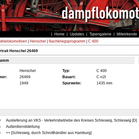
Home
Updates
Typengalerie
Mitwirkende
strielokomotiven
|
Henschel
|
Nachkriegsprogramm
|
C 400
trait Henschel 26469
tamm
Henschel
Typ:
C 400
mer:
26469
Bauart:
C-n2t
1949
Spurweite:
1435 mm
9
Auslieferung an VKS - Verkehrsbetriebe des Kreises Schleswig, Schleswig [D
5
Außerdienststellung
6
++ [Schleswig, durch Schrotthändler aus Hamburg]