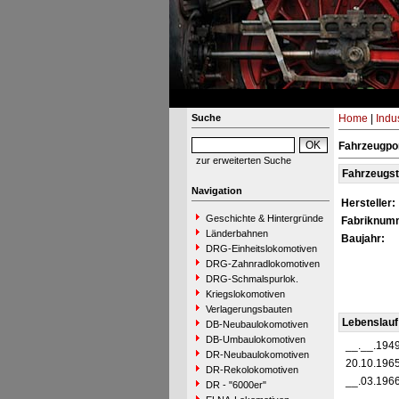
Suche
Home
|
Indu
Fahrzeugpor
zur erweiterten Suche
Fahrzeugs
Navigation
Hersteller:
Geschichte & Hintergründe
Fabriknum
Länderbahnen
Baujahr:
DRG-Einheitslokomotiven
DRG-Zahnradlokomotiven
DRG-Schmalspurlok.
Kriegslokomotiven
Verlagerungsbauten
Lebenslauf
DB-Neubaulokomotiven
DB-Umbaulokomotiven
__.__.194
DR-Neubaulokomotiven
20.10.196
DR-Rekolokomotiven
__.03.196
DR - "6000er"