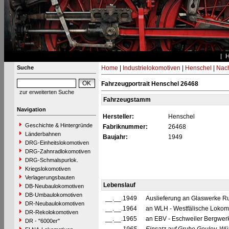
Suche
Home
|
Industrielokomotiven
|
Henschel
|
Nac
Fahrzeugportrait Henschel 26468
zur erweiterten Suche
Fahrzeugstamm
Navigation
Hersteller:
Henschel
Geschichte & Hintergründe
Fabriknummer:
26468
Länderbahnen
Baujahr:
1949
DRG-Einheitslokomotiven
DRG-Zahnradlokomotiven
DRG-Schmalspurlok.
Kriegslokomotiven
Verlagerungsbauten
Lebenslauf
DB-Neubaulokomotiven
DB-Umbaulokomotiven
__.__.1949
Auslieferung an Glaswerke R
DR-Neubaulokomotiven
__.__.1964
an WLH - Westfälische Lokomo
DR-Rekolokomotiven
__.__.1965
an EBV - Eschweiler Bergwer
DR - "6000er"