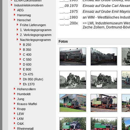
__.__.1965
Einsatz auf Grube Gouley, Wü
ELNA-Lokomotiven
Industrielokomotiven
__.09.1970
Einsatz auf Grube Carl Alexan
AEG
__.__.1975
Einsatz auf Grube Emil Mayris
Hanomag
__.__.1993
an WIM - Westfälisches Indu
Henschel
__.__.200x
=> LWL Industriemuseum Westf
Frühe Lieferungen
Zeche Zollern, Dortmund-Bö
1. Vorkriegsprogramm
2. Vorkriegsprogramm
Nachkriegsprogramm
Fotos
B 250
B 350
C 400
C 550
D 600
E 800
Ch 475
Dh 950 (Ruhr)
Eh 1370
Hohenzollern
Humboldt
Jung
Krauss-Maffei
Krupp
LEW
LKM
O&K
Rheinmetall