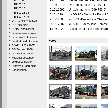
19.02.1957
Indienststellung [Rbd Dresden
BR 50.40
BR 65.10
01.06.1970
Umzeichnung in "99 1793-1"
BR 83.10
01.01.1992
Umzeichnung in "099 756-9"
BR 99.23-24
01.01.1994
=> DB AG - Deutsche Bahn AG,
BR 99.77-79
21.06.2004
an BVO - Busverkehr Ober- u
DR-Rekolokomotiven
09.05.2007
=> SDG - Sächsische Dampfei
DR - "6000er"
18.06.2023
Abstellung [Lok in Kipsdorf ab
ELNA-Lokomotiven
Industrielokomotiven
Feuerlose Lokomotiven
Fotos
Sonderkonstruktionen
SAAR (1920 - 1935)
DB-Bestand 1968
DR-Bestand 1970
Auslandsbestände
Lokbestandslisten
Erhaltene Fahrzeuge
Zerlegungen