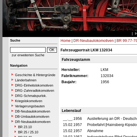
Suche
Home
|
DR-Neubaulokomotiven
|
BR 99.77-7
Fahrzeugportrait LKM 132034
zur erweiterten Suche
Fahrzeugstamm
Navigation
Hersteller:
LKM
Geschichte & Hintergründe
Fabriknummer:
132034
Länderbahnen
Baujahr:
1956
DRG-Einheitslokomotiven
DRG-Zahnradlokomotiven
DRG-Schmalspurlok.
Kriegslokomotiven
Verlagerungsbauten
Lebenslauf
DB-Neubaulokomotiven
DB-Umbaulokomotiven
__.__.1956
Auslieferung an DR - Deutsc
DR-Neubaulokomotiven
15.02.1957
Probefahrt [Hainsberg-Kipsdor
BR 23.10
15.02.1957
Abnahme
BR 25 / 25.10