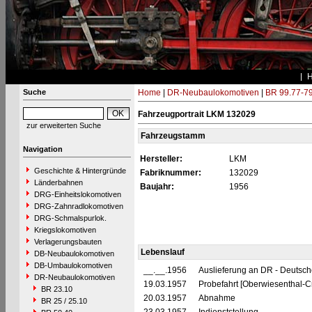
Suche
Home
|
DR-Neubaulokomotiven
|
BR 99.77-7
Fahrzeugportrait LKM 132029
zur erweiterten Suche
Fahrzeugstamm
Navigation
Hersteller:
LKM
Geschichte & Hintergründe
Fabriknummer:
132029
Länderbahnen
Baujahr:
1956
DRG-Einheitslokomotiven
DRG-Zahnradlokomotiven
DRG-Schmalspurlok.
Kriegslokomotiven
Verlagerungsbauten
Lebenslauf
DB-Neubaulokomotiven
DB-Umbaulokomotiven
__.__.1956
Auslieferung an DR - Deutsc
DR-Neubaulokomotiven
19.03.1957
Probefahrt [Oberwiesenthal-C
BR 23.10
20.03.1957
Abnahme
BR 25 / 25.10