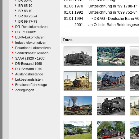
23.03.1957
Indienststellung
BR 50.40
BR 65.10
01.06.1970
Umzeichnung in "99 1788-1"
BR 83.10
01.01.1992
Umzeichnung in "099 752-8"
BR 99.23-24
01.01.1994
=> DB AG - Deutsche Bahn AG
BR 99.77-79
__.__.2001
an Öchsle-Bahn Betriebsgese
DR-Rekolokomotiven
DR - "6000er"
ELNA-Lokomotiven
Fotos
Industrielokomotiven
Feuerlose Lokomotiven
Sonderkonstruktionen
SAAR (1920 - 1935)
DB-Bestand 1968
DR-Bestand 1970
Auslandsbestände
Lokbestandslisten
Erhaltene Fahrzeuge
Zerlegungen