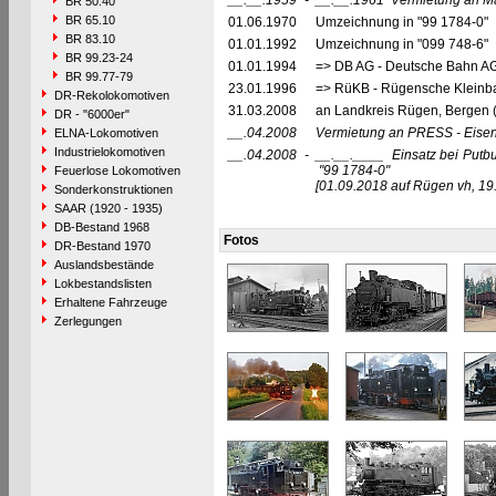
__.__.1959
-
__.__.1961
Vermietung an M
BR 50.40
BR 65.10
01.06.1970
Umzeichnung in "99 1784-0"
BR 83.10
01.01.1992
Umzeichnung in "099 748-6"
BR 99.23-24
01.01.1994
=> DB AG - Deutsche Bahn AG,
BR 99.77-79
23.01.1996
=> RüKB - Rügensche Kleinb
DR-Rekolokomotiven
31.03.2008
an Landkreis Rügen, Bergen 
DR - "6000er"
__.04.2008
Vermietung an PRESS - Eisenb
ELNA-Lokomotiven
Industrielokomotiven
__.04.2008
-
__.__.____
Einsatz bei Put
"99 1784-0"
Feuerlose Lokomotiven
[01.09.2018 auf Rügen vh, 19
Sonderkonstruktionen
SAAR (1920 - 1935)
DB-Bestand 1968
Fotos
DR-Bestand 1970
Auslandsbestände
Lokbestandslisten
Erhaltene Fahrzeuge
Zerlegungen