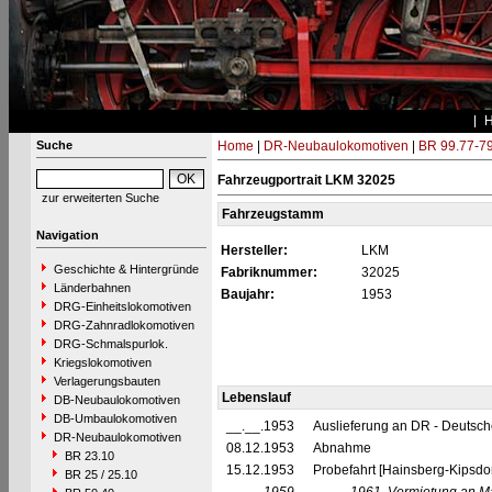
Suche
Home
|
DR-Neubaulokomotiven
|
BR 99.77-7
Fahrzeugportrait LKM 32025
zur erweiterten Suche
Fahrzeugstamm
Navigation
Hersteller:
LKM
Geschichte & Hintergründe
Fabriknummer:
32025
Länderbahnen
Baujahr:
1953
DRG-Einheitslokomotiven
DRG-Zahnradlokomotiven
DRG-Schmalspurlok.
Kriegslokomotiven
Verlagerungsbauten
Lebenslauf
DB-Neubaulokomotiven
DB-Umbaulokomotiven
__.__.1953
Auslieferung an DR - Deutsc
DR-Neubaulokomotiven
08.12.1953
Abnahme
BR 23.10
15.12.1953
Probefahrt [Hainsberg-Kipsdor
BR 25 / 25.10