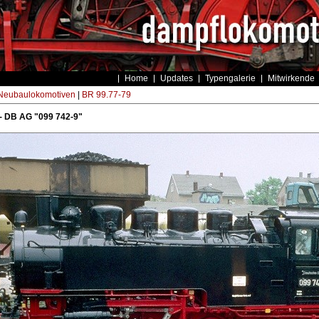
Home
Updates
Typengalerie
Mitwirkende
eubaulokomotiven
|
BR 99.77-79
- DB AG "099 742-9"