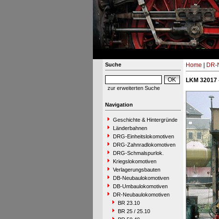
Suche
Home
|
DR-N
LKM 32017 
zur erweiterten Suche
Navigation
Geschichte & Hintergründe
Länderbahnen
DRG-Einheitslokomotiven
DRG-Zahnradlokomotiven
DRG-Schmalspurlok.
Kriegslokomotiven
Verlagerungsbauten
DB-Neubaulokomotiven
DB-Umbaulokomotiven
DR-Neubaulokomotiven
BR 23.10
BR 25 / 25.10