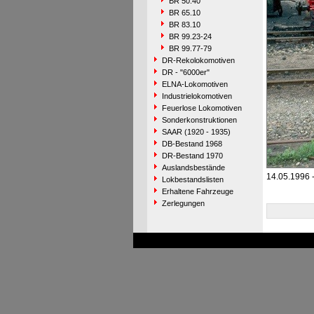
BR 50.40
BR 65.10
BR 83.10
BR 99.23-24
BR 99.77-79
DR-Rekolokomotiven
DR - "6000er"
ELNA-Lokomotiven
Industrielokomotiven
Feuerlose Lokomotiven
Sonderkonstruktionen
SAAR (1920 - 1935)
DB-Bestand 1968
DR-Bestand 1970
Auslandsbestände
14.05.1996 
Lokbestandslisten
Erhaltene Fahrzeuge
Zerlegungen