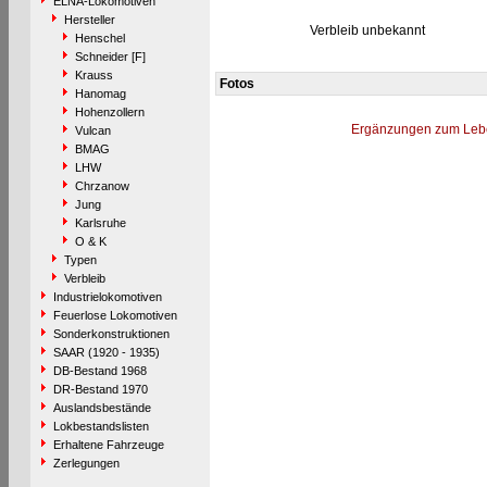
ELNA-Lokomotiven
Hersteller
Verbleib unbekannt
Henschel
Schneider [F]
Krauss
Fotos
Hanomag
Hohenzollern
Ergänzungen zum Leb
Vulcan
BMAG
LHW
Chrzanow
Jung
Karlsruhe
O & K
Typen
Verbleib
Industrielokomotiven
Feuerlose Lokomotiven
Sonderkonstruktionen
SAAR (1920 - 1935)
DB-Bestand 1968
DR-Bestand 1970
Auslandsbestände
Lokbestandslisten
Erhaltene Fahrzeuge
Zerlegungen