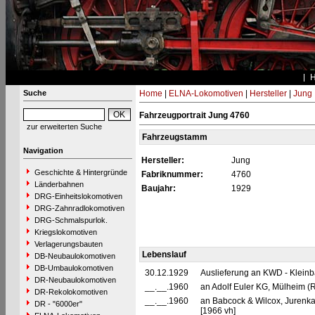
Suche
Home
|
ELNA-Lokomotiven
|
Hersteller
|
Jung
Fahrzeugportrait Jung 4760
zur erweiterten Suche
Fahrzeugstamm
Navigation
Hersteller:
Jung
Geschichte & Hintergründe
Fabriknummer:
4760
Länderbahnen
Baujahr:
1929
DRG-Einheitslokomotiven
DRG-Zahnradlokomotiven
DRG-Schmalspurlok.
Kriegslokomotiven
Verlagerungsbauten
Lebenslauf
DB-Neubaulokomotiven
DB-Umbaulokomotiven
30.12.1929
Auslieferung an KWD - Klei
DR-Neubaulokomotiven
__.__.1960
an Adolf Euler KG, Mülheim (R
DR-Rekolokomotiven
__.__.1960
an Babcock & Wilcox, Jurenkaw
DR - "6000er"
[1966 vh]