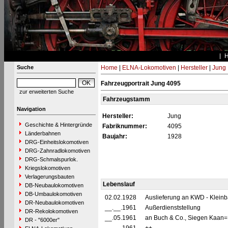
Suche
Home
|
ELNA-Lokomotiven
|
Hersteller
|
Jung
Fahrzeugportrait Jung 4095
zur erweiterten Suche
Fahrzeugstamm
Navigation
Hersteller:
Jung
Geschichte & Hintergründe
Fabriknummer:
4095
Länderbahnen
Baujahr:
1928
DRG-Einheitslokomotiven
DRG-Zahnradlokomotiven
DRG-Schmalspurlok.
Kriegslokomotiven
Verlagerungsbauten
Lebenslauf
DB-Neubaulokomotiven
DB-Umbaulokomotiven
02.02.1928
Auslieferung an KWD - Klei
DR-Neubaulokomotiven
__.__.1961
Außerdienststellung
DR-Rekolokomotiven
__.05.1961
an Buch & Co., Siegen Kaan
DR - "6000er"