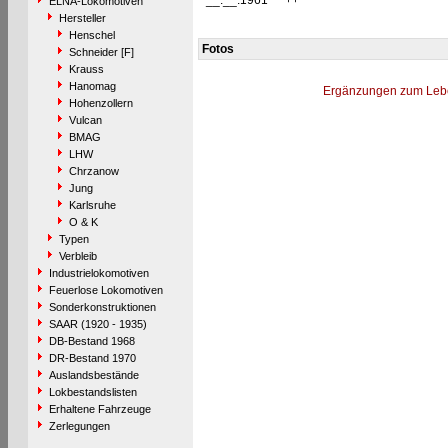
__.__.1961
++
ELNA-Lokomotiven
Hersteller
Henschel
Fotos
Schneider [F]
Krauss
Hanomag
Ergänzungen zum Leb
Hohenzollern
Vulcan
BMAG
LHW
Chrzanow
Jung
Karlsruhe
O & K
Typen
Verbleib
Industrielokomotiven
Feuerlose Lokomotiven
Sonderkonstruktionen
SAAR (1920 - 1935)
DB-Bestand 1968
DR-Bestand 1970
Auslandsbestände
Lokbestandslisten
Erhaltene Fahrzeuge
Zerlegungen