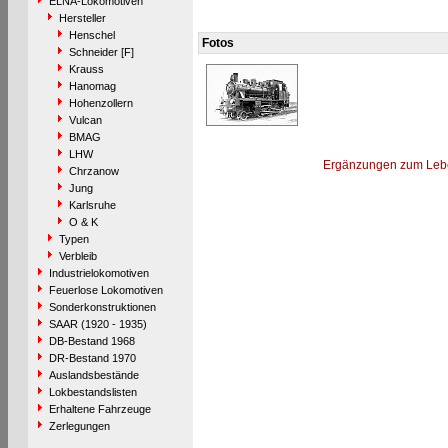
ELNA-Lokomotiven
Hersteller
Henschel
Fotos
Schneider [F]
Krauss
Hanomag
Hohenzollern
Vulcan
BMAG
LHW
Ergänzungen zum Leb
Chrzanow
Jung
Karlsruhe
O & K
Typen
Verbleib
Industrielokomotiven
Feuerlose Lokomotiven
Sonderkonstruktionen
SAAR (1920 - 1935)
DB-Bestand 1968
DR-Bestand 1970
Auslandsbestände
Lokbestandslisten
Erhaltene Fahrzeuge
Zerlegungen