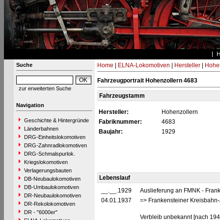
Suche
Home
|
ELNA-Lokomotiven
|
Hersteller
|
Hohen
Fahrzeugportrait Hohenzollern 4683
zur erweiterten Suche
Fahrzeugstamm
Navigation
Hersteller:
Hohenzollern
Geschichte & Hintergründe
Fabriknummer:
4683
Länderbahnen
Baujahr:
1929
DRG-Einheitslokomotiven
DRG-Zahnradlokomotiven
DRG-Schmalspurlok.
Kriegslokomotiven
Verlagerungsbauten
Lebenslauf
DB-Neubaulokomotiven
DB-Umbaulokomotiven
__.__.1929
Auslieferung an FMNK - Frank
DR-Neubaulokomotiven
04.01.1937
=> Frankensteiner Kreisbahn-
DR-Rekolokomotiven
DR - "6000er"
Verbleib unbekannt [nach 194