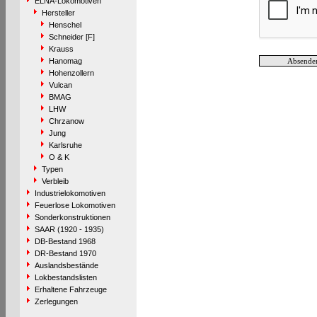
ELNA-Lokomotiven
Hersteller
Henschel
Schneider [F]
Krauss
Hanomag
Hohenzollern
Vulcan
BMAG
LHW
Chrzanow
Jung
Karlsruhe
O & K
Typen
Verbleib
Industrielokomotiven
Feuerlose Lokomotiven
Sonderkonstruktionen
SAAR (1920 - 1935)
DB-Bestand 1968
DR-Bestand 1970
Auslandsbestände
Lokbestandslisten
Erhaltene Fahrzeuge
Zerlegungen