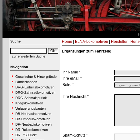
Suche
Home
|
ELNA-Lokomotiven
|
Hersteller
|
Hens
Ergänzungen zum Fahrzeug
zur erweiterten Suche
Navigation
Ihr Name *
Geschichte & Hintergründe
Ihre eMail *
Länderbahnen
Betreff
DRG-Einheitslokomotiven
DRG-Zahnradlokomotiven
Ihre Nachricht *
DRG-Schmalspurlok.
Kriegslokomotiven
Verlagerungsbauten
DB-Neubaulokomotiven
DB-Umbaulokomotiven
DR-Neubaulokomotiven
DR-Rekolokomotiven
DR - "6000er"
Spam-Schutz *