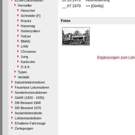
12.10.1970
Ausmusterung
ELNA-Lokomotiven
Hersteller
__.07.1970
++ [Görlitz]
Henschel
Schneider [F]
Fotos
Krauss
Hanomag
Hohenzollern
Vulcan
BMAG
LHW
Chrzanow
Jung
Ergänzungen zum Leb
Karlsruhe
O & K
Typen
Verbleib
Industrielokomotiven
Feuerlose Lokomotiven
Sonderkonstruktionen
SAAR (1920 - 1935)
DB-Bestand 1968
DR-Bestand 1970
Auslandsbestände
Lokbestandslisten
Erhaltene Fahrzeuge
Zerlegungen