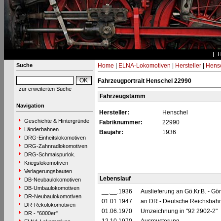
Suche
Home
|
ELNA-Lokomotiven
|
Hersteller
|
Hens
Fahrzeugportrait Henschel 22990
zur erweiterten Suche
Fahrzeugstamm
Navigation
Hersteller:
Henschel
Geschichte & Hintergründe
Fabriknummer:
22990
Länderbahnen
Baujahr:
1936
DRG-Einheitslokomotiven
DRG-Zahnradlokomotiven
DRG-Schmalspurlok.
Kriegslokomotiven
Verlagerungsbauten
Lebenslauf
DB-Neubaulokomotiven
DB-Umbaulokomotiven
__.__.1936
Auslieferung an Gö.Kr.B. - Gör
DR-Neubaulokomotiven
01.01.1947
an DR - Deutsche Reichsbahn
DR-Rekolokomotiven
01.06.1970
Umzeichnung in "92 2902-2"
DR - "6000er"