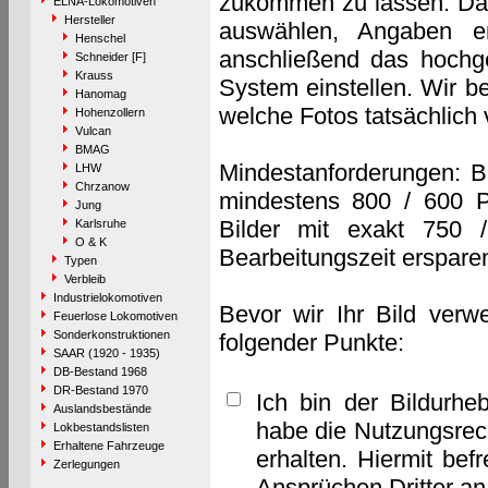
zukommen zu lassen. Das 
ELNA-Lokomotiven
Hersteller
auswählen, Angaben e
Henschel
anschließend das hochge
Schneider [F]
Krauss
System einstellen. Wir b
Hanomag
welche Fotos tatsächlich
Hohenzollern
Vulcan
BMAG
Mindestanforderungen: B
LHW
Chrzanow
mindestens 800 / 600 P
Jung
Bilder mit exakt 750 
Karlsruhe
O & K
Bearbeitungszeit erspare
Typen
Verbleib
Industrielokomotiven
Bevor wir Ihr Bild verw
Feuerlose Lokomotiven
Sonderkonstruktionen
folgender Punkte:
SAAR (1920 - 1935)
DB-Bestand 1968
DR-Bestand 1970
Ich bin der Bildurhe
Auslandsbestände
habe die Nutzungsrec
Lokbestandslisten
Erhaltene Fahrzeuge
erhalten. Hiermit bef
Zerlegungen
Ansprüchen Dritter a