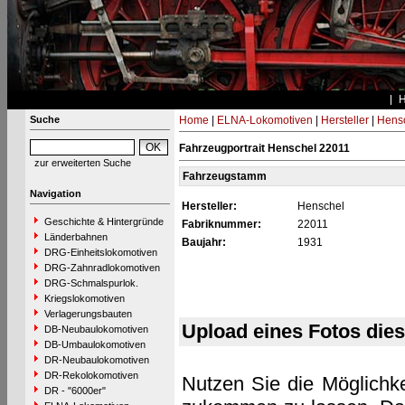
Suche
Home
|
ELNA-Lokomotiven
|
Hersteller
|
Hens
Fahrzeugportrait Henschel 22011
zur erweiterten Suche
Fahrzeugstamm
Navigation
Hersteller:
Henschel
Geschichte & Hintergründe
Fabriknummer:
22011
Länderbahnen
Baujahr:
1931
DRG-Einheitslokomotiven
DRG-Zahnradlokomotiven
DRG-Schmalspurlok.
Kriegslokomotiven
Verlagerungsbauten
Upload eines Fotos die
DB-Neubaulokomotiven
DB-Umbaulokomotiven
DR-Neubaulokomotiven
DR-Rekolokomotiven
Nutzen Sie die Möglichke
DR - "6000er"