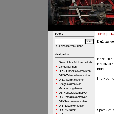
Suche
Home
|
ELNA
Ergänzunge
zur erweiterten Suche
Navigation
Ihr Name *
Geschichte & Hintergründe
Ihre eMail *
Länderbahnen
Betreff
DRG-Einheitslokomotiven
DRG-Zahnradlokomotiven
Ihre Nachric
DRG-Schmalspurlok.
Kriegslokomotiven
Verlagerungsbauten
DB-Neubaulokomotiven
DB-Umbaulokomotiven
DR-Neubaulokomotiven
DR-Rekolokomotiven
DR - "6000er"
Spam-Schut