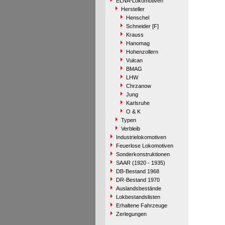
ELNA-Lokomotiven
Hersteller
Henschel
Schneider [F]
Krauss
Hanomag
Hohenzollern
Vulcan
BMAG
LHW
Chrzanow
Jung
Karlsruhe
O & K
Typen
Verbleib
Industrielokomotiven
Feuerlose Lokomotiven
Sonderkonstruktionen
SAAR (1920 - 1935)
DB-Bestand 1968
DR-Bestand 1970
Auslandsbestände
Lokbestandslisten
Erhaltene Fahrzeuge
Zerlegungen