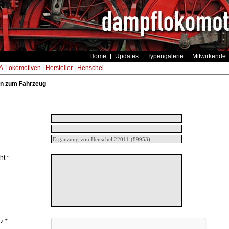
Home
Updates
Typengalerie
Mitwirkende
-Lokomotiven
|
Hersteller
|
Henschel
n zum Fahrzeug
ht *
z *