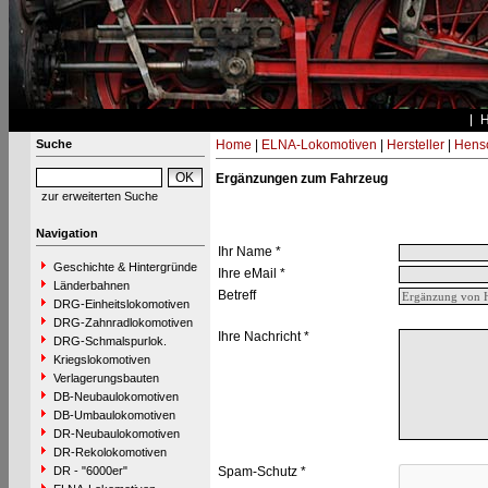
Suche
Home
|
ELNA-Lokomotiven
|
Hersteller
|
Hens
Ergänzungen zum Fahrzeug
zur erweiterten Suche
Navigation
Ihr Name *
Geschichte & Hintergründe
Ihre eMail *
Länderbahnen
Betreff
DRG-Einheitslokomotiven
DRG-Zahnradlokomotiven
Ihre Nachricht *
DRG-Schmalspurlok.
Kriegslokomotiven
Verlagerungsbauten
DB-Neubaulokomotiven
DB-Umbaulokomotiven
DR-Neubaulokomotiven
DR-Rekolokomotiven
DR - "6000er"
Spam-Schutz *