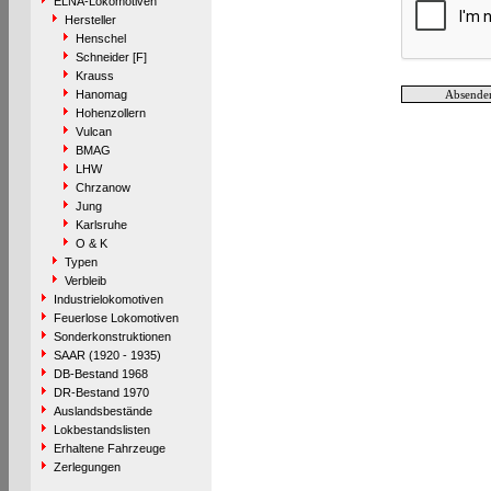
ELNA-Lokomotiven
Hersteller
Henschel
Schneider [F]
Krauss
Hanomag
Hohenzollern
Vulcan
BMAG
LHW
Chrzanow
Jung
Karlsruhe
O & K
Typen
Verbleib
Industrielokomotiven
Feuerlose Lokomotiven
Sonderkonstruktionen
SAAR (1920 - 1935)
DB-Bestand 1968
DR-Bestand 1970
Auslandsbestände
Lokbestandslisten
Erhaltene Fahrzeuge
Zerlegungen