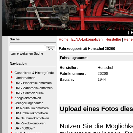
Suche
Home
|
ELNA-Lokomotiven
|
Hersteller
|
Hens
Fahrzeugportrait Henschel 26200
zur erweiterten Suche
Fahrzeugstamm
Navigation
Hersteller:
Henschel
Geschichte & Hintergründe
Fabriknummer:
26200
Länderbahnen
Baujahr:
1944
DRG-Einheitslokomotiven
DRG-Zahnradlokomotiven
DRG-Schmalspurlok.
Kriegslokomotiven
Verlagerungsbauten
Upload eines Fotos die
DB-Neubaulokomotiven
DB-Umbaulokomotiven
DR-Neubaulokomotiven
DR-Rekolokomotiven
Nutzen Sie die Möglichke
DR - "6000er"