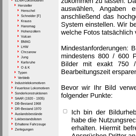
zukommen zu lassen. Das 
ELNA-Lokomotiven
Hersteller
auswählen, Angaben e
Henschel
anschließend das hochge
Schneider [F]
Krauss
System einstellen. Wir b
Hanomag
welche Fotos tatsächlich
Hohenzollern
Vulcan
BMAG
Mindestanforderungen: B
LHW
Chrzanow
mindestens 800 / 600 P
Jung
Bilder mit exakt 750 
Karlsruhe
O & K
Bearbeitungszeit erspare
Typen
Verbleib
Industrielokomotiven
Bevor wir Ihr Bild verw
Feuerlose Lokomotiven
Sonderkonstruktionen
folgender Punkte:
SAAR (1920 - 1935)
DB-Bestand 1968
DR-Bestand 1970
Ich bin der Bildurhe
Auslandsbestände
habe die Nutzungsrec
Lokbestandslisten
Erhaltene Fahrzeuge
erhalten. Hiermit bef
Zerlegungen
Ansprüchen Dritter a