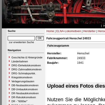
Suche
Home
|
ELNA-Lokomotiven
|
Hersteller
|
Hens
Fahrzeugportrait Henschel 24933
zur erweiterten Suche
Fahrzeugstamm
Navigation
Hersteller:
Henschel
Geschichte & Hintergründe
Fabriknummer:
24933
Länderbahnen
Baujahr:
1941
DRG-Einheitslokomotiven
DRG-Zahnradlokomotiven
DRG-Schmalspurlok.
Kriegslokomotiven
Verlagerungsbauten
Upload eines Fotos die
DB-Neubaulokomotiven
DB-Umbaulokomotiven
DR-Neubaulokomotiven
DR-Rekolokomotiven
Nutzen Sie die Möglichke
DR - "6000er"