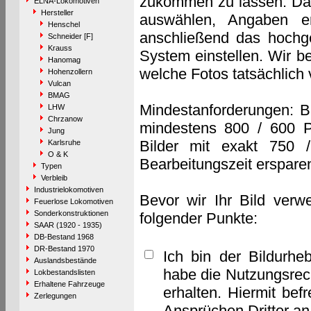
zukommen zu lassen. Das 
ELNA-Lokomotiven
Hersteller
auswählen, Angaben e
Henschel
anschließend das hochge
Schneider [F]
Krauss
System einstellen. Wir b
Hanomag
welche Fotos tatsächlich
Hohenzollern
Vulcan
BMAG
Mindestanforderungen: B
LHW
Chrzanow
mindestens 800 / 600 P
Jung
Bilder mit exakt 750 
Karlsruhe
O & K
Bearbeitungszeit erspare
Typen
Verbleib
Industrielokomotiven
Bevor wir Ihr Bild verw
Feuerlose Lokomotiven
Sonderkonstruktionen
folgender Punkte:
SAAR (1920 - 1935)
DB-Bestand 1968
DR-Bestand 1970
Ich bin der Bildurhe
Auslandsbestände
habe die Nutzungsrec
Lokbestandslisten
Erhaltene Fahrzeuge
erhalten. Hiermit bef
Zerlegungen
Ansprüchen Dritter a