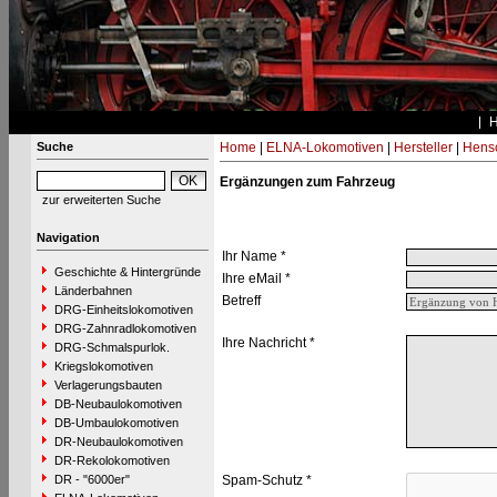
Suche
Home
|
ELNA-Lokomotiven
|
Hersteller
|
Hens
Ergänzungen zum Fahrzeug
zur erweiterten Suche
Navigation
Ihr Name *
Geschichte & Hintergründe
Ihre eMail *
Länderbahnen
Betreff
DRG-Einheitslokomotiven
DRG-Zahnradlokomotiven
Ihre Nachricht *
DRG-Schmalspurlok.
Kriegslokomotiven
Verlagerungsbauten
DB-Neubaulokomotiven
DB-Umbaulokomotiven
DR-Neubaulokomotiven
DR-Rekolokomotiven
DR - "6000er"
Spam-Schutz *