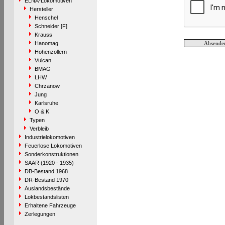
ELNA-Lokomotiven
Hersteller
Henschel
Schneider [F]
Krauss
Hanomag
Hohenzollern
Vulcan
BMAG
LHW
Chrzanow
Jung
Karlsruhe
O & K
Typen
Verbleib
Industrielokomotiven
Feuerlose Lokomotiven
Sonderkonstruktionen
SAAR (1920 - 1935)
DB-Bestand 1968
DR-Bestand 1970
Auslandsbestände
Lokbestandslisten
Erhaltene Fahrzeuge
Zerlegungen