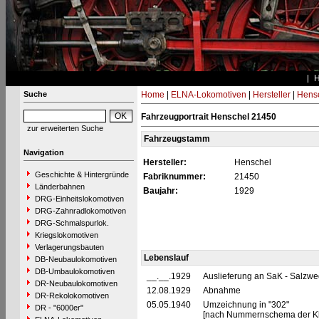
Suche
Home
|
ELNA-Lokomotiven
|
Hersteller
|
Hens
Fahrzeugportrait Henschel 21450
zur erweiterten Suche
Fahrzeugstamm
Navigation
Hersteller:
Henschel
Geschichte & Hintergründe
Fabriknummer:
21450
Länderbahnen
Baujahr:
1929
DRG-Einheitslokomotiven
DRG-Zahnradlokomotiven
DRG-Schmalspurlok.
Kriegslokomotiven
Verlagerungsbauten
Lebenslauf
DB-Neubaulokomotiven
DB-Umbaulokomotiven
__.__.1929
Auslieferung an SaK - Salzw
DR-Neubaulokomotiven
12.08.1929
Abnahme
DR-Rekolokomotiven
05.05.1940
Umzeichnung in "302"
DR - "6000er"
[nach Nummernschema der Kle