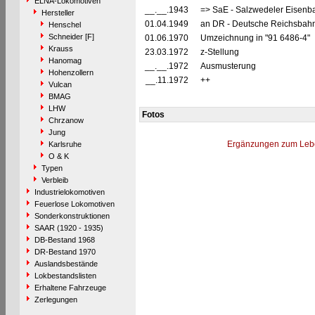
ELNA-Lokomotiven
__.__.1943
=> SaE - Salzwedeler Eisenb
Hersteller
01.04.1949
an DR - Deutsche Reichsbahn
Henschel
Schneider [F]
01.06.1970
Umzeichnung in "91 6486-4"
Krauss
23.03.1972
z-Stellung
Hanomag
__.__.1972
Ausmusterung
Hohenzollern
__.11.1972
++
Vulcan
BMAG
LHW
Fotos
Chrzanow
Jung
Ergänzungen zum Leb
Karlsruhe
O & K
Typen
Verbleib
Industrielokomotiven
Feuerlose Lokomotiven
Sonderkonstruktionen
SAAR (1920 - 1935)
DB-Bestand 1968
DR-Bestand 1970
Auslandsbestände
Lokbestandslisten
Erhaltene Fahrzeuge
Zerlegungen