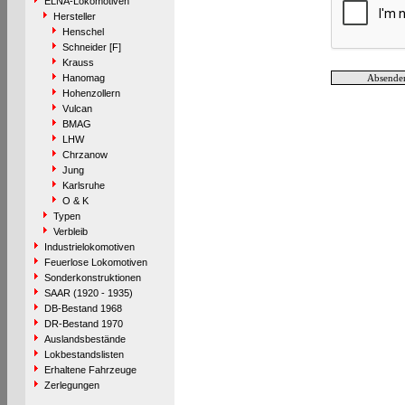
ELNA-Lokomotiven
Hersteller
Henschel
Schneider [F]
Krauss
Hanomag
Hohenzollern
Vulcan
BMAG
LHW
Chrzanow
Jung
Karlsruhe
O & K
Typen
Verbleib
Industrielokomotiven
Feuerlose Lokomotiven
Sonderkonstruktionen
SAAR (1920 - 1935)
DB-Bestand 1968
DR-Bestand 1970
Auslandsbestände
Lokbestandslisten
Erhaltene Fahrzeuge
Zerlegungen