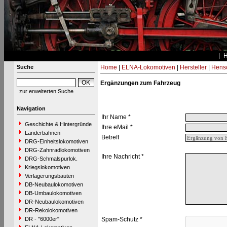
Suche
Home
|
ELNA-Lokomotiven
|
Hersteller
|
Hens
Ergänzungen zum Fahrzeug
zur erweiterten Suche
Navigation
Ihr Name *
Geschichte & Hintergründe
Ihre eMail *
Länderbahnen
Betreff
DRG-Einheitslokomotiven
DRG-Zahnradlokomotiven
Ihre Nachricht *
DRG-Schmalspurlok.
Kriegslokomotiven
Verlagerungsbauten
DB-Neubaulokomotiven
DB-Umbaulokomotiven
DR-Neubaulokomotiven
DR-Rekolokomotiven
DR - "6000er"
Spam-Schutz *