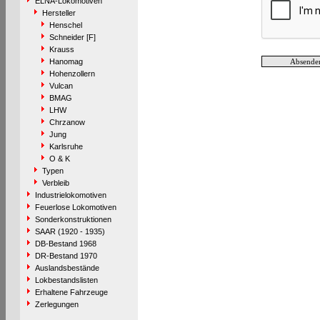
ELNA-Lokomotiven
Hersteller
Henschel
Schneider [F]
Krauss
Hanomag
Hohenzollern
Vulcan
BMAG
LHW
Chrzanow
Jung
Karlsruhe
O & K
Typen
Verbleib
Industrielokomotiven
Feuerlose Lokomotiven
Sonderkonstruktionen
SAAR (1920 - 1935)
DB-Bestand 1968
DR-Bestand 1970
Auslandsbestände
Lokbestandslisten
Erhaltene Fahrzeuge
Zerlegungen