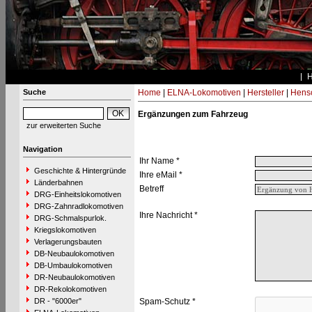
Suche
Home
|
ELNA-Lokomotiven
|
Hersteller
|
Hens
Ergänzungen zum Fahrzeug
zur erweiterten Suche
Navigation
Ihr Name *
Geschichte & Hintergründe
Ihre eMail *
Länderbahnen
Betreff
DRG-Einheitslokomotiven
DRG-Zahnradlokomotiven
Ihre Nachricht *
DRG-Schmalspurlok.
Kriegslokomotiven
Verlagerungsbauten
DB-Neubaulokomotiven
DB-Umbaulokomotiven
DR-Neubaulokomotiven
DR-Rekolokomotiven
DR - "6000er"
Spam-Schutz *