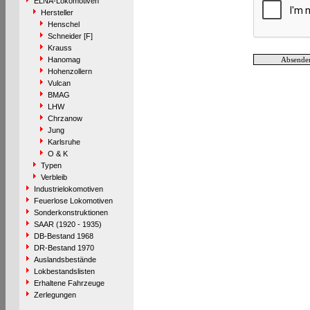
ELNA-Lokomotiven
Hersteller
Henschel
Schneider [F]
Krauss
Hanomag
Hohenzollern
Vulcan
BMAG
LHW
Chrzanow
Jung
Karlsruhe
O & K
Typen
Verbleib
Industrielokomotiven
Feuerlose Lokomotiven
Sonderkonstruktionen
SAAR (1920 - 1935)
DB-Bestand 1968
DR-Bestand 1970
Auslandsbestände
Lokbestandslisten
Erhaltene Fahrzeuge
Zerlegungen