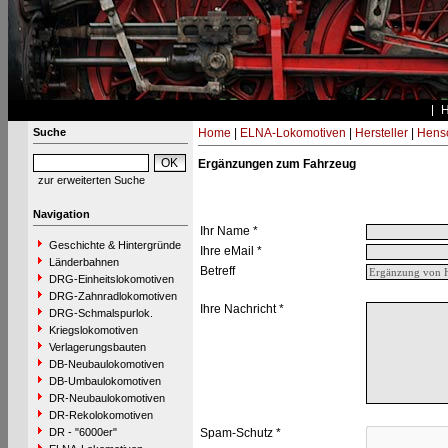
Suche
Home
|
ELNA-Lokomotiven
|
Hersteller
|
Hens
Ergänzungen zum Fahrzeug
zur erweiterten Suche
Navigation
Ihr Name *
Geschichte & Hintergründe
Ihre eMail *
Länderbahnen
Betreff
DRG-Einheitslokomotiven
DRG-Zahnradlokomotiven
Ihre Nachricht *
DRG-Schmalspurlok.
Kriegslokomotiven
Verlagerungsbauten
DB-Neubaulokomotiven
DB-Umbaulokomotiven
DR-Neubaulokomotiven
DR-Rekolokomotiven
DR - "6000er"
Spam-Schutz *