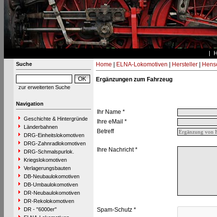
Suche
Home
|
ELNA-Lokomotiven
|
Hersteller
|
Hens
Ergänzungen zum Fahrzeug
zur erweiterten Suche
Navigation
Ihr Name *
Geschichte & Hintergründe
Ihre eMail *
Länderbahnen
Betreff
DRG-Einheitslokomotiven
DRG-Zahnradlokomotiven
Ihre Nachricht *
DRG-Schmalspurlok.
Kriegslokomotiven
Verlagerungsbauten
DB-Neubaulokomotiven
DB-Umbaulokomotiven
DR-Neubaulokomotiven
DR-Rekolokomotiven
DR - "6000er"
Spam-Schutz *