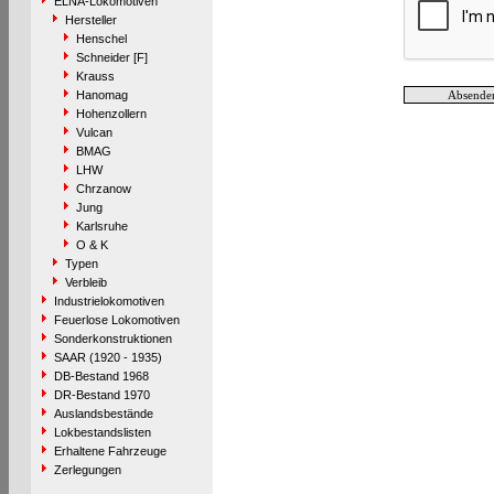
ELNA-Lokomotiven
Hersteller
Henschel
Schneider [F]
Krauss
Hanomag
Hohenzollern
Vulcan
BMAG
LHW
Chrzanow
Jung
Karlsruhe
O & K
Typen
Verbleib
Industrielokomotiven
Feuerlose Lokomotiven
Sonderkonstruktionen
SAAR (1920 - 1935)
DB-Bestand 1968
DR-Bestand 1970
Auslandsbestände
Lokbestandslisten
Erhaltene Fahrzeuge
Zerlegungen