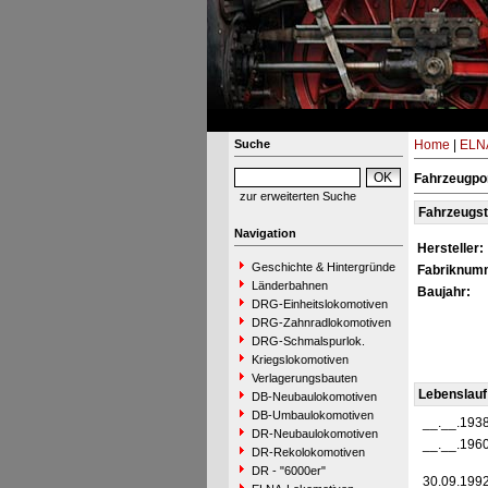
Suche
Home
|
ELNA
Fahrzeugpor
zur erweiterten Suche
Fahrzeugs
Navigation
Hersteller:
Geschichte & Hintergründe
Fabriknum
Länderbahnen
Baujahr:
DRG-Einheitslokomotiven
DRG-Zahnradlokomotiven
DRG-Schmalspurlok.
Kriegslokomotiven
Verlagerungsbauten
Lebenslauf
DB-Neubaulokomotiven
DB-Umbaulokomotiven
__.__.193
DR-Neubaulokomotiven
__.__.196
DR-Rekolokomotiven
DR - "6000er"
30.09.199