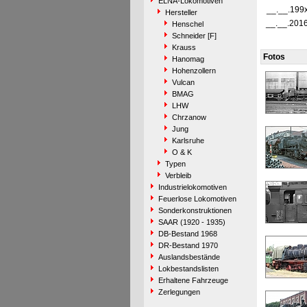
ELNA-Lokomotiven
__.__.199
Hersteller
__.__.201
Henschel
Schneider [F]
Krauss
Fotos
Hanomag
Hohenzollern
Vulcan
BMAG
LHW
Chrzanow
Jung
Karlsruhe
O & K
Typen
Verbleib
Industrielokomotiven
Feuerlose Lokomotiven
Sonderkonstruktionen
SAAR (1920 - 1935)
DB-Bestand 1968
DR-Bestand 1970
Auslandsbestände
Lokbestandslisten
Erhaltene Fahrzeuge
Zerlegungen