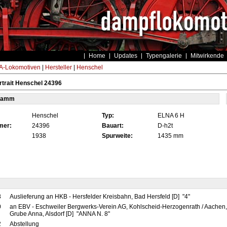
Home
Updates
Typengalerie
Mitwirkende
-Lokomotiven
|
Hersteller
|
Henschel
trait Henschel 24396
tamm
Henschel
Typ:
ELNA 6 H
mer:
24396
Bauart:
D-h2t
1938
Spurweite:
1435 mm
8
Auslieferung an HKB - Hersfelder Kreisbahn, Bad Hersfeld [D] "4"
0
an EBV - Eschweiler Bergwerks-Verein AG, Kohlscheid-Herzogenrath / Aachen,
Grube Anna, Alsdorf [D] "ANNA N. 8"
2
Abstellung