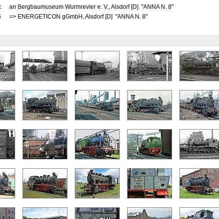
x
an Bergbaumuseum Wurmrevier e. V., Alsdorf [D] "ANNA N. 8"
6
=> ENERGETICON gGmbH, Alsdorf [D] "ANNA N. 8"