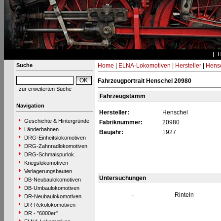
Suche
Home
|
ELNA-Lokomotiven
|
Hersteller
|
Hens
Fahrzeugportrait Henschel 20980
zur erweiterten Suche
Fahrzeugstamm
Navigation
Hersteller:
Henschel
Geschichte & Hintergründe
Fabriknummer:
20980
Länderbahnen
Baujahr:
1927
DRG-Einheitslokomotiven
DRG-Zahnradlokomotiven
DRG-Schmalspurlok.
Kriegslokomotiven
Verlagerungsbauten
Untersuchungen
DB-Neubaulokomotiven
DB-Umbaulokomotiven
-
Rinteln
DR-Neubaulokomotiven
DR-Rekolokomotiven
DR - "6000er"