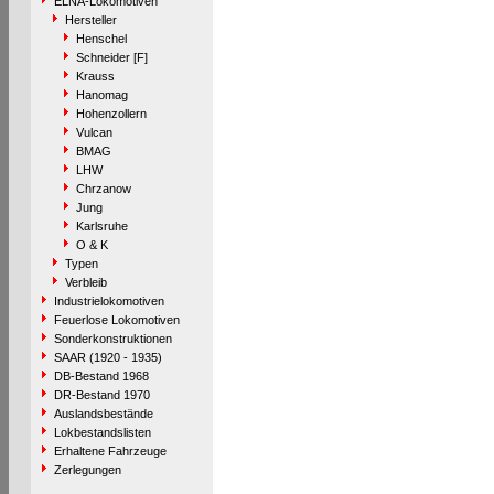
ELNA-Lokomotiven
Hersteller
Henschel
Schneider [F]
Krauss
Hanomag
Hohenzollern
Vulcan
BMAG
LHW
Chrzanow
Jung
Karlsruhe
O & K
Typen
Verbleib
Industrielokomotiven
Feuerlose Lokomotiven
Sonderkonstruktionen
SAAR (1920 - 1935)
DB-Bestand 1968
DR-Bestand 1970
Auslandsbestände
Lokbestandslisten
Erhaltene Fahrzeuge
Zerlegungen