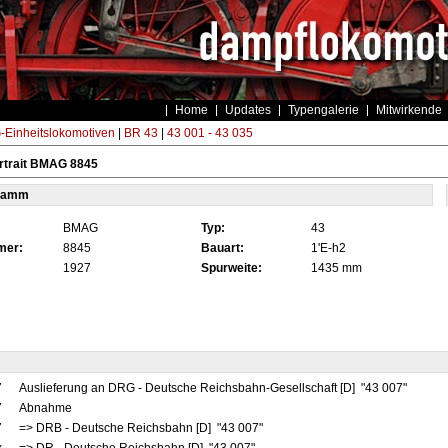
Home
Updates
Typengalerie
Mitwirkende
Einheitslokomotiven
|
BR 43
|
43 001 - 43 035
rtrait BMAG 8845
tamm
BMAG
Typ:
43
mer:
8845
Bauart:
1'E-h2
1927
Spurweite:
1435 mm
7
Auslieferung an DRG - Deutsche Reichsbahn-Gesellschaft [D] "43 007"
7
Abnahme
7
=> DRB - Deutsche Reichsbahn [D] "43 007"