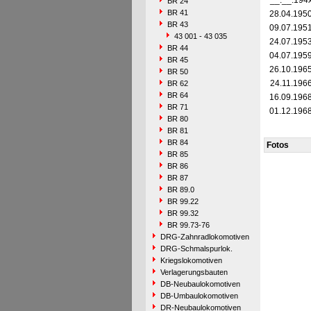
__.__.194
BR 24
BR 41
28.04.195
BR 43
09.07.195
43 001 - 43 035
24.07.195
BR 44
04.07.195
BR 45
26.10.196
BR 50
24.11.196
BR 62
BR 64
16.09.196
BR 71
01.12.196
BR 80
BR 81
BR 84
Fotos
BR 85
BR 86
BR 87
BR 89.0
BR 99.22
BR 99.32
BR 99.73-76
DRG-Zahnradlokomotiven
DRG-Schmalspurlok.
Kriegslokomotiven
Verlagerungsbauten
DB-Neubaulokomotiven
DB-Umbaulokomotiven
DR-Neubaulokomotiven