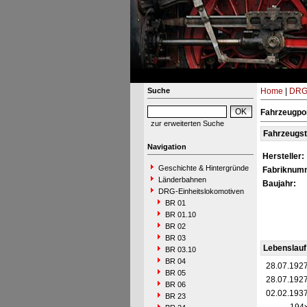
Suche
Home
|
DRG-
Fahrzeugpo
zur erweiterten Suche
Fahrzeugs
Navigation
Hersteller:
Geschichte & Hintergründe
Fabriknum
Länderbahnen
Baujahr:
DRG-Einheitslokomotiven
BR 01
BR 01.10
BR 02
BR 03
Lebenslauf
BR 03.10
BR 04
28.07.192
BR 05
28.07.192
BR 06
02.02.193
BR 23