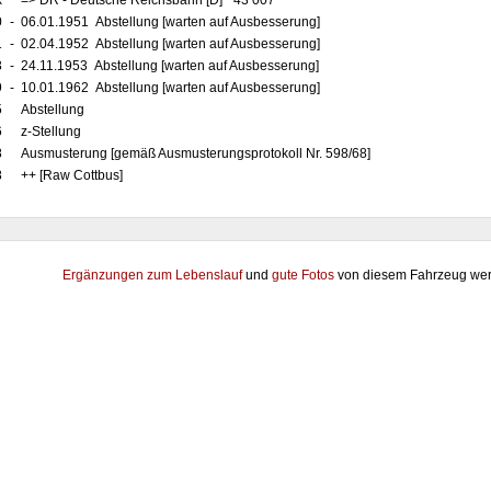
x
=> DR - Deutsche Reichsbahn [D] "43 007"
0
-
06.01.1951 Abstellung [warten auf Ausbesserung]
1
-
02.04.1952 Abstellung [warten auf Ausbesserung]
3
-
24.11.1953 Abstellung [warten auf Ausbesserung]
9
-
10.01.1962 Abstellung [warten auf Ausbesserung]
5
Abstellung
6
z-Stellung
8
Ausmusterung [gemäß Ausmusterungsprotokoll Nr. 598/68]
8
++ [Raw Cottbus]
Ergänzungen zum Lebenslauf
und
gute Fotos
von diesem Fahrzeug wer