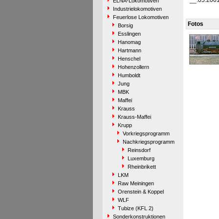
__.05.200
ELNA-Lokomotiven
Industrielokomotiven
Feuerlose Lokomotiven
Fotos
Borsig
Esslingen
Hanomag
Hartmann
Henschel
Hohenzollern
Humboldt
Jung
MBK
Maffei
Krauss
Krauss-Maffei
Krupp
Vorkriegsprogramm
Nachkriegsprogramm
Reinsdorf
Luxemburg
Rheinbrikett
LKM
Raw Meiningen
Orenstein & Koppel
WLF
Tubize (KFL 2)
Sonderkonstruktionen