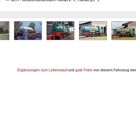
1
=> MEH - Museumseisenbahn Hanau e. V., Hanau [D] "2"
Ergänzungen zum Lebenslauf
und
gute Fotos
von diesem Fahrzeug wer