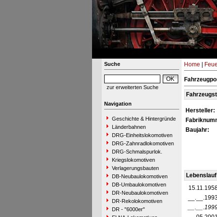
Suche
Home
|
Feue
Fahrzeugpor
zur erweiterten Suche
Fahrzeugs
Navigation
Hersteller:
Geschichte & Hintergründe
Fabriknum
Länderbahnen
Baujahr:
DRG-Einheitslokomotiven
DRG-Zahnradlokomotiven
DRG-Schmalspurlok.
Kriegslokomotiven
Verlagerungsbauten
Lebenslauf
DB-Neubaulokomotiven
DB-Umbaulokomotiven
15.11.195
DR-Neubaulokomotiven
__.__.199
DR-Rekolokomotiven
__.__.199
DR - "6000er"