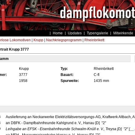
Home
Updates
Typengalerie
Mitwirkende
rlose Lokomotiven
|
Krupp
|
Nachkriegsprogramm
|
Rheinbrikett
trait Krupp 3777
tamm
Krupp
Typ:
Rheinbrikett
mer:
3777
Bauart:
C-fl
1958
Spurweite:
1435 mm
8
Auslieferung an Neckarwerke Elektrizitätsversorgungs-AG, Kraftwerk Altbach, A
3
an DBFK - Dampfbahnfreunde Kahlgrund e. V., Hanau [D] "2"
9
Leihgabe an EFSK - Eisenbahnfreunde Schwalm-Knüll e. V., Treysa
[D]
"2"
[__