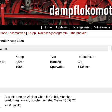
Home
Updates
Typengalerie
Mitwirkende
rlose Lokomotiven
|
Krupp
|
Nachkriegsprogramm
|
Rheinbrikett
trait Krupp 3326
tamm
Krupp
Typ:
Rheinbrikett
mer:
3326
Bauart:
C-fl
1955
Spurweite:
1435 mm
5
Auslieferung an Wacker Chemie GmbH, München,
Werk Burghausen, Burghausen (bei Salzach) [D] "2"
1
an Privat [D]