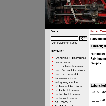
Suche
Home
|
Feue
Fahrzeugpor
zur erweiterten Suche
Fahrzeugs
Navigation
Hersteller:
Geschichte & Hintergründe
Fabriknum
Länderbahnen
Baujahr:
DRG-Einheitslokomotiven
DRG-Zahnradlokomotiven
DRG-Schmalspurlok.
Kriegslokomotiven
Verlagerungsbauten
Lebenslauf
DB-Neubaulokomotiven
DB-Umbaulokomotiven
28.10.195
DR-Neubaulokomotiven
DR-Rekolokomotiven
__.__.200
DR - "6000er"