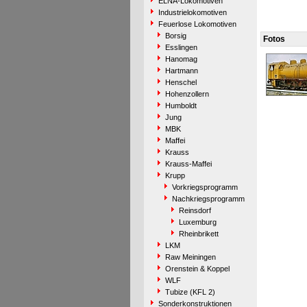
ELNA-Lokomotiven
Industrielokomotiven
Feuerlose Lokomotiven
Borsig
Fotos
Esslingen
Hanomag
Hartmann
Henschel
Hohenzollern
Humboldt
Jung
MBK
Maffei
Krauss
Krauss-Maffei
Krupp
Vorkriegsprogramm
Nachkriegsprogramm
Reinsdorf
Luxemburg
Rheinbrikett
LKM
Raw Meiningen
Orenstein & Koppel
WLF
Tubize (KFL 2)
Sonderkonstruktionen