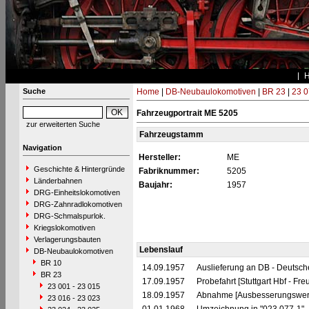
Suche
Home
|
DB-Neubaulokomotiven
|
BR 23
|
23 0
Fahrzeugportrait ME 5205
zur erweiterten Suche
Fahrzeugstamm
Navigation
Hersteller:
ME
Geschichte & Hintergründe
Fabriknummer:
5205
Länderbahnen
Baujahr:
1957
DRG-Einheitslokomotiven
DRG-Zahnradlokomotiven
DRG-Schmalspurlok.
Kriegslokomotiven
Verlagerungsbauten
Lebenslauf
DB-Neubaulokomotiven
BR 10
14.09.1957
Auslieferung an DB - Deutsc
BR 23
17.09.1957
Probefahrt [Stuttgart Hbf - Fre
23 001 - 23 015
18.09.1957
Abnahme [Ausbesserungswerk
23 016 - 23 023