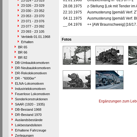
01.01.1968
Umzeichnung in "023 077-1"
23 024 - 23 025
23 026 - 23 029
28.08.1975
z-Stellung [Lok mit Tender i
23 030 - 23 052
22.10.1975
Ausmusterung [gemäß Verf. Z
23 053 - 23 070
04.11.1975
Ausmusterung [gemäß Verf. B
23 071 - 23 076
__.04.1976
++ [AW Braunschweig] [16/17
23 077 - 23 092
23 093 - 23 105
Verbleib 01.01.1968
Fotos
Erhalten
BR 65
BR 66
BR 82
DB-Umbaulokomotiven
DR-Neubaulokomotiven
DR-Rekolokomotiven
DR - "6000er"
ELNA-Lokomotiven
Industrielokomotiven
Feuerlose Lokomotiven
Sonderkonstruktionen
Ergänzungen zum Leb
SAAR (1920 - 1935)
DB-Bestand 1968
DR-Bestand 1970
Auslandsbestände
Lokbestandslisten
Erhaltene Fahrzeuge
Zerlegungen