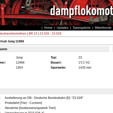
Home
Updates
Typengalerie
Mitwirkende
eubaulokomotiven
|
BR 23
|
23 026 - 23 029
trait Jung 11968
tamm
Jung
Typ:
23
mer:
11968
Bauart:
1'C1'-h2
1954
Spurweite:
1435 mm
4
Auslieferung an DB - Deutsche Bundesbahn [D] "23 028"
4
Probefahrt [Trier - Cochem]
4
Abnahme [Ausbesserungswerk Trier]