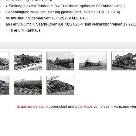
8
Umzeichnung in "023 028-4"
4
z-Stellung [Lok mit Tender im Bw Crailsheim, später im Bf Karthaus abg.]
4
Genehmigung zur Ausmusterung [gemäß Verf. HVB 21.211a Fau 914]
4
Ausmusterung [gemäß Verf. BD Stg 21A M21 Fau]
4
an Ferrum GmbH, Saarbrücken [D] "023 028-4" [mit Verkaufsschreiben 19.9216
5
++ [Ferrum, Karthaus]
Ergänzungen zum Lebenslauf
und
gute Fotos
von diesem Fahrzeug wer