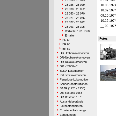
01.01.196
23 024 - 23 025
23 026 - 23 029
10.06.197
23 030 - 23 052
18.09.197
23 053 - 23 070
09.10.197
23 071 - 23 076
10.12.197
23 077 - 23 092
__.02.197
23 093 - 23 105
Verbleib 01.01.1968
Erhalten
Fotos
BR 65
BR 66
BR 82
DB-Umbaulokomotiven
DR-Neubaulokomotiven
DR-Rekolokomotiven
DR - "6000er"
ELNA-Lokomotiven
Industrielokomotiven
Feuerlose Lokomotiven
Sonderkonstruktionen
SAAR (1920 - 1935)
DB-Bestand 1968
DR-Bestand 1970
Auslandsbestände
Lokbestandslisten
Erhaltene Fahrzeuge
Zerlegungen