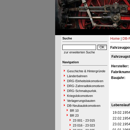
Suche
Home
|
DB-N
Fahrzeugpor
zur erweiterten Suche
Fahrzeugs
Navigation
Hersteller:
Geschichte & Hintergründe
Fabriknum
Länderbahnen
Baujahr:
DRG-Einheitslokomotiven
DRG-Zahnradlokomotiven
DRG-Schmalspurlok.
Kriegslokomotiven
Verlagerungsbauten
Lebenslauf
DB-Neubaulokomotiven
BR 10
19.02.195
BR 23
22.02.195
23 001 - 23 015
23.02.195
23 016 - 23 023