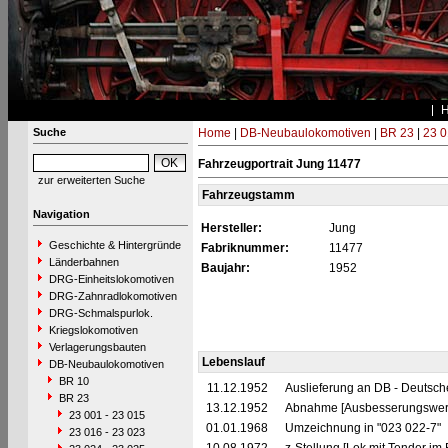
Suche
Home
|
DB-Neubaulokomotiven
|
BR 23
|
23 0
Fahrzeugportrait Jung 11477
zur erweiterten Suche
Fahrzeugstamm
Navigation
Hersteller:
Jung
Geschichte & Hintergründe
Fabriknummer:
11477
Länderbahnen
Baujahr:
1952
DRG-Einheitslokomotiven
DRG-Zahnradlokomotiven
DRG-Schmalspurlok.
Kriegslokomotiven
Verlagerungsbauten
Lebenslauf
DB-Neubaulokomotiven
BR 10
11.12.1952
Auslieferung an DB - Deutsc
BR 23
13.12.1952
Abnahme [Ausbesserungswerk
23 001 - 23 015
01.01.1968
Umzeichnung in "023 022-7"
23 016 - 23 023