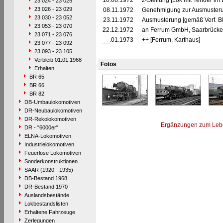
10.08.1972
z-Stellung [Lok mit Tender im 
23 024 - 23 025
23 026 - 23 029
08.11.1972
Genehmigung zur Ausmusteru
23 030 - 23 052
23.11.1972
Ausmusterung [gemäß Verf. B
23 053 - 23 070
22.12.1972
an Ferrum GmbH, Saarbrücken 
23 071 - 23 076
__.01.1973
++ [Ferrum, Karthaus]
23 077 - 23 092
23 093 - 23 105
Verbleib 01.01.1968
Fotos
Erhalten
BR 65
BR 66
BR 82
DB-Umbaulokomotiven
DR-Neubaulokomotiven
DR-Rekolokomotiven
Ergänzungen zum Leb
DR - "6000er"
ELNA-Lokomotiven
Industrielokomotiven
Feuerlose Lokomotiven
Sonderkonstruktionen
SAAR (1920 - 1935)
DB-Bestand 1968
DR-Bestand 1970
Auslandsbestände
Lokbestandslisten
Erhaltene Fahrzeuge
Zerlegungen