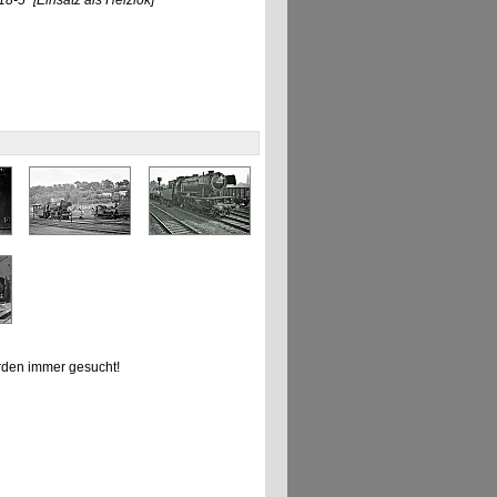
18-5"
[Einsatz als Heizlok]
den immer gesucht!