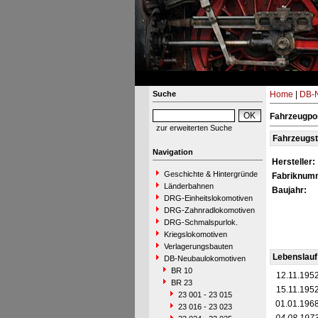
Suche
Home
|
DB-N
Fahrzeugpor
zur erweiterten Suche
Fahrzeugs
Navigation
Hersteller:
Geschichte & Hintergründe
Fabriknum
Länderbahnen
Baujahr:
DRG-Einheitslokomotiven
DRG-Zahnradlokomotiven
DRG-Schmalspurlok.
Kriegslokomotiven
Verlagerungsbauten
Lebenslauf
DB-Neubaulokomotiven
BR 10
12.11.195
BR 23
15.11.195
23 001 - 23 015
01.01.196
23 016 - 23 023