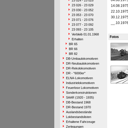
04.08.197
23 024 - 23 025
23 026 - 23 029
14.08.197
23 030 - 23 052
22.10.197
23 053 - 23 070
30.12.197
23 071 - 23 076
__.10.197
23 077 - 23 092
23 093 - 23 105
Verbleib 01.01.1968
Fotos
Erhalten
BR 65
BR 66
BR 82
DB-Umbaulokomotiven
DR-Neubaulokomotiven
DR-Rekolokomotiven
DR - "6000er"
ELNA-Lokomotiven
Industrielokomotiven
Feuerlose Lokomotiven
Sonderkonstruktionen
SAAR (1920 - 1935)
DB-Bestand 1968
DR-Bestand 1970
Auslandsbestände
Lokbestandslisten
Erhaltene Fahrzeuge
Zerlegungen