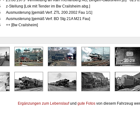
3
-
25.08.1973
Vermietung an Karl Richterberg AG, Bingen-Gaulsheim
[D]
"023 0
5
z-Stellung [Lok mit Tender im Bw Crailsheim abg.]
5
Ausmusterung [gemäß Verf. ZTL 200.2002 Fau 1/1]
5
Ausmusterung [gemäß Verf. BD Stg 21A M21 Fau]
6
++ [Bw Crailsheim]
Ergänzungen zum Lebenslauf
und
gute Fotos
von diesem Fahrzeug wer