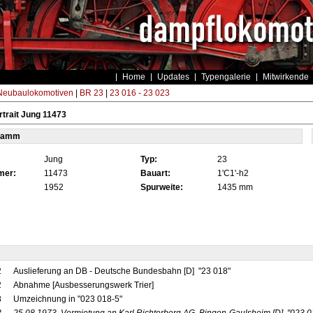
Home
Updates
Typengalerie
Mitwirkende
eubaulokomotiven
|
BR 23
|
23 016 - 23 023
trait Jung 11473
tamm
Jung
Typ:
23
mer:
11473
Bauart:
1'C1'-h2
1952
Spurweite:
1435 mm
2
Auslieferung an DB - Deutsche Bundesbahn [D] "23 018"
2
Abnahme [Ausbesserungswerk Trier]
8
Umzeichnung in "023 018-5"