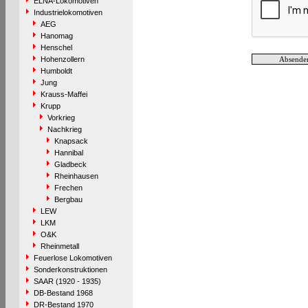
ELNA-Lokomotiven
Industrielokomotiven
AEG
Hanomag
Henschel
Hohenzollern
Humboldt
Jung
Krauss-Maffei
Krupp
Vorkrieg
Nachkrieg
Knapsack
Hannibal
Gladbeck
Rheinhausen
Frechen
Bergbau
LEW
LKM
O&K
Rheinmetall
Feuerlose Lokomotiven
Sonderkonstruktionen
SAAR (1920 - 1935)
DB-Bestand 1968
DR-Bestand 1970