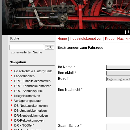
Suche
Home
|
Industrielokomotiven
|
Krupp
|
Nachkri
Ergänzungen zum Fahrzeug
zur erweiterten Suche
Navigation
Ihr Name *
Geschichte & Hintergründe
Ihre eMail *
Länderbahnen
Betreff
DRG-Einheitslokomotiven
DRG-Zahnradlokomotiven
Ihre Nachricht *
DRG-Schmalspurlok.
Kriegslokomotiven
Verlagerungsbauten
DB-Neubaulokomotiven
DB-Umbaulokomotiven
DR-Neubaulokomotiven
DR-Rekolokomotiven
DR - "6000er"
Spam-Schutz *