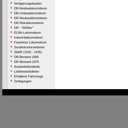
Verlagerungsbauten
DB-Neubaulokomotiven
DB-Umbaulokomotiven
DR-Neubaulokomotiven
DR-Rekolokomotiven
DR - "6000er"
ELNA-Lokomotiven
Industrielokomotiven
Feuerlose Lokomotiven
Sonderkonstruktionen
SAAR (1920 - 1935)
DB-Bestand 1968
DR-Bestand 1970
Auslandsbestände
Lokbestandslisten
Erhaltene Fahrzeuge
Zerlegungen