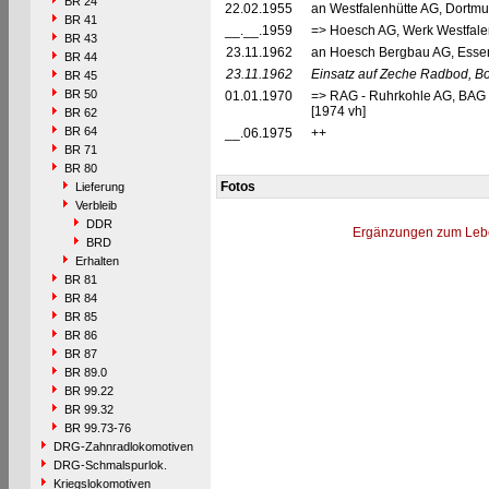
BR 24
22.02.1955
an Westfalenhütte AG, Dortmu
BR 41
__.__.1959
=> Hoesch AG, Werk Westfale
BR 43
23.11.1962
an Hoesch Bergbau AG, Esse
BR 44
23.11.1962
Einsatz auf Zeche Radbod, B
BR 45
BR 50
01.01.1970
=> RAG - Ruhrkohle AG, BAG 
[1974 vh]
BR 62
BR 64
__.06.1975
++
BR 71
BR 80
Fotos
Lieferung
Verbleib
DDR
Ergänzungen zum Leb
BRD
Erhalten
BR 81
BR 84
BR 85
BR 86
BR 87
BR 89.0
BR 99.22
BR 99.32
BR 99.73-76
DRG-Zahnradlokomotiven
DRG-Schmalspurlok.
Kriegslokomotiven