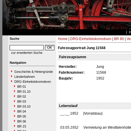
Suche
Home
|
DRG-Einheitslokomotiven
|
BR 80
|
Ve
Fahrzeugportrait Jung 11568
zur erweiterten Suche
Fahrzeugstamm
Navigation
Hersteller:
Jung
Geschichte & Hintergründe
Fabriknummer:
11568
Länderbahnen
Baujahr:
1952
DRG-Einheitslokomotiven
BR 01
BR 01.10
BR 02
BR 03
Lebenslauf
BR 03.10
BR 04
__.__.1952
[Vorratsbau]
BR 05
BR 06
BR 23
03.05.1952
Vermietung an Westfalenhütt