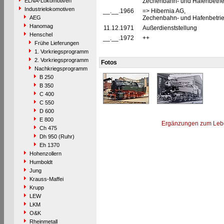
ELNA-Lokomotiven
Zechenbahn- und Hafenbetrie
Industrielokomotiven
__.__.1966
=> Hibernia AG,
AEG
Zechenbahn- und Hafenbetrie
Hanomag
11.12.1971
Außerdienststellung
Henschel
__.__.1972
++
Frühe Lieferungen
1. Vorkriegsprogramm
2. Vorkriegsprogramm
Fotos
Nachkriegsprogramm
B 250
B 350
C 400
C 550
D 600
E 800
Ergänzungen zum Leb
Ch 475
Dh 950 (Ruhr)
Eh 1370
Hohenzollern
Humboldt
Jung
Krauss-Maffei
Krupp
LEW
LKM
O&K
Rheinmetall