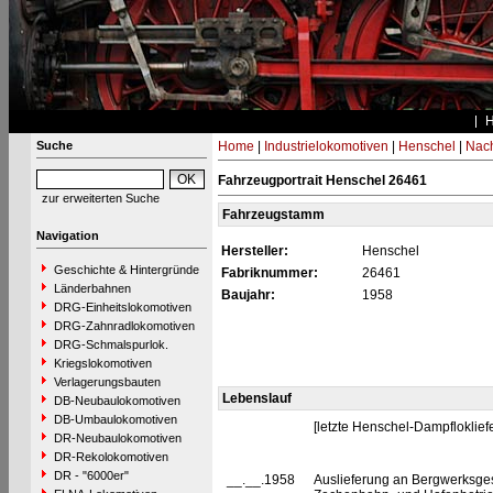
Suche
Home
|
Industrielokomotiven
|
Henschel
|
Nac
Fahrzeugportrait Henschel 26461
zur erweiterten Suche
Fahrzeugstamm
Navigation
Hersteller:
Henschel
Geschichte & Hintergründe
Fabriknummer:
26461
Länderbahnen
Baujahr:
1958
DRG-Einheitslokomotiven
DRG-Zahnradlokomotiven
DRG-Schmalspurlok.
Kriegslokomotiven
Verlagerungsbauten
Lebenslauf
DB-Neubaulokomotiven
DB-Umbaulokomotiven
[letzte Henschel-Dampfloklief
DR-Neubaulokomotiven
DR-Rekolokomotiven
DR - "6000er"
__.__.1958
Auslieferung an Bergwerksges