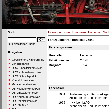
Suche
Home
|
Industrielokomotiven
|
Henschel
|
Nac
Fahrzeugportrait Henschel 25548
zur erweiterten Suche
Fahrzeugstamm
Navigation
Hersteller:
Henschel
Geschichte & Hintergründe
Fabriknummer:
25548
Länderbahnen
Baujahr:
1954
DRG-Einheitslokomotiven
DRG-Zahnradlokomotiven
DRG-Schmalspurlok.
Kriegslokomotiven
Verlagerungsbauten
Lebenslauf
DB-Neubaulokomotiven
DB-Umbaulokomotiven
__.__.1954
Auslieferung an Bergwerksges
DR-Neubaulokomotiven
Zechenbahn- und Hafenbetrie
DR-Rekolokomotiven
__.__.1966
=> Hibernia AG,
DR - "6000er"
Zechenbahn- und Hafenbetrie