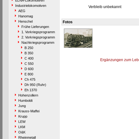
ELNA-Lokomotiven
Industrielokomotiven
Verbleib unbekannt
AEG
Hanomag
Henschel
Fotos
Frühe Lieferungen
1. Vorkriegsprogramm
2. Vorkriegsprogramm
Nachkriegsprogramm
B 250
B 350
C 400
Ergänzungen zum Leb
C 550
D 600
E 800
Ch 475
Dh 950 (Ruhr)
Eh 1370
Hohenzollern
Humboldt
Jung
Krauss-Maffei
Krupp
LEW
LKM
O&K
Rheinmetall