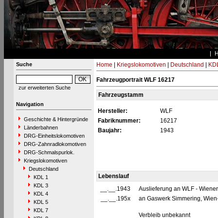
Suche
Home
|
Kriegslokomotiven
|
Deutschland
|
KDL
Fahrzeugportrait WLF 16217
zur erweiterten Suche
Fahrzeugstamm
Navigation
Hersteller:
WLF
Geschichte & Hintergründe
Fabriknummer:
16217
Länderbahnen
Baujahr:
1943
DRG-Einheitslokomotiven
DRG-Zahnradlokomotiven
DRG-Schmalspurlok.
Kriegslokomotiven
Deutschland
Lebenslauf
KDL 1
KDL 3
__.__.1943
Auslieferung an WLF - Wiener Lo
KDL 4
__.__.195x
an Gaswerk Simmering, Wien-Si
KDL 5
KDL 7
Verbleib unbekannt