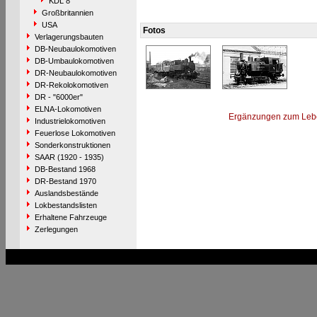
KDL 8
Großbritannien
USA
Fotos
Verlagerungsbauten
DB-Neubaulokomotiven
DB-Umbaulokomotiven
DR-Neubaulokomotiven
DR-Rekolokomotiven
DR - "6000er"
ELNA-Lokomotiven
Ergänzungen zum Leb
Industrielokomotiven
Feuerlose Lokomotiven
Sonderkonstruktionen
SAAR (1920 - 1935)
DB-Bestand 1968
DR-Bestand 1970
Auslandsbestände
Lokbestandslisten
Erhaltene Fahrzeuge
Zerlegungen