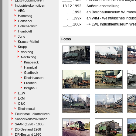
__.__.1983
Einsatz auf Grube Emil Mayris
ELNA-Lokomotiven
Industrielokomotiven
18.12.1992
Außerdienststellung
AEG
__.__.1993
an Bergbaumuseum Wurmrevier
Hanomag
__.__.199x
an WIM - Westfälisches Indus
Henschel
__.__.200x
=> LWL Industriemuseum Westf
Hohenzollern
Humboldt
Jung
Fotos
Krauss-Maffei
Krupp
Vorkrieg
Nachkrieg
Knapsack
Hannibal
Gladbeck
Rheinhausen
Frechen
Bergbau
LEW
LKM
O&K
Rheinmetall
Feuerlose Lokomotiven
Sonderkonstruktionen
SAAR (1920 - 1935)
DB-Bestand 1968
DR-Bestand 1970