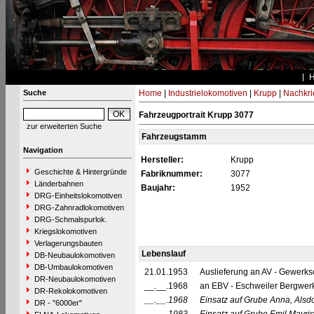
Suche
Home
|
Industrielokomotiven
|
Krupp
|
Nachkri
Fahrzeugportrait Krupp 3077
zur erweiterten Suche
Fahrzeugstamm
Navigation
Hersteller:
Krupp
Geschichte & Hintergründe
Fabriknummer:
3077
Länderbahnen
Baujahr:
1952
DRG-Einheitslokomotiven
DRG-Zahnradlokomotiven
DRG-Schmalspurlok.
Kriegslokomotiven
Verlagerungsbauten
Lebenslauf
DB-Neubaulokomotiven
DB-Umbaulokomotiven
21.01.1953
Auslieferung an AV - Gewerksc
DR-Neubaulokomotiven
__.__.1968
an EBV - Eschweiler Bergwer
DR-Rekolokomotiven
__.__.1968
Einsatz auf Grube Anna, Alsdo
DR - "6000er"